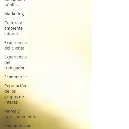
pública
Marketing
Cultura y
ambiente
laboral
Experiencia
del cliente
Experiencia
del
trabajador
Ecommerce
Reputación
de los
grupos de
interés
Marca y
posicionamiento
Segmentación,