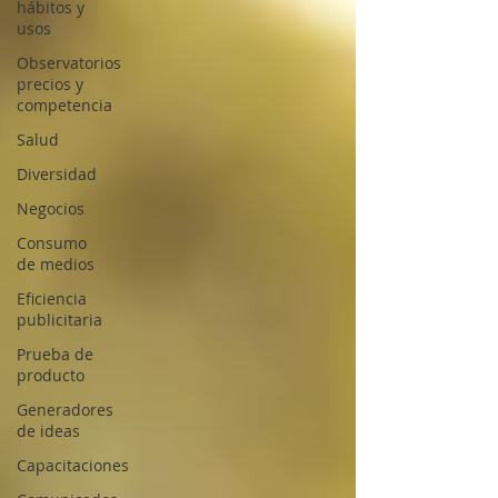
hábitos y
usos
Observatorios
precios y
competencia
Salud
Diversidad
Negocios
Consumo
de medios
Eficiencia
publicitaria
Prueba de
producto
Generadores
de ideas
Capacitaciones