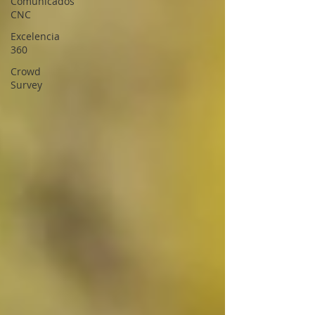
Comunicados
CNC
Excelencia
360
Crowd
Survey