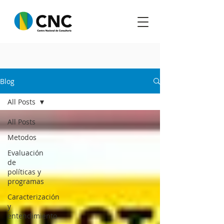
Blog
All Posts
All Posts
Metodos
Evaluación
de
políticas y
programas
Caracterización
y
entendimiento