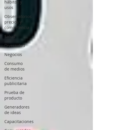
hábitos y
usos
Observatorios
precios y
competencia
Salud
Diversidad
Negocios
Consumo
de medios
Eficiencia
publicitaria
Prueba de
producto
Generadores
de ideas
Capacitaciones