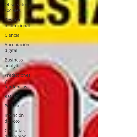
Observatorios
sociales
Gestión
institucional
Ciencia
Apropiación
digital
Business
analytics
Predicciones
y
tendencias
Rating
Política
Intención
de voto
Consultas
de opinión