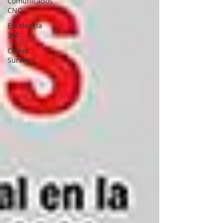
Comunicados
CNC
Excelencia
360
Crowd
Survey