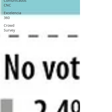
Comunicados
CNC
Excelencia
360
Crowd
Survey