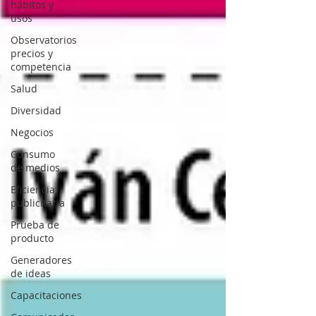
hábitos y
usos
Observatorios
precios y
competencia
Salud
Diversidad
Negocios
Consumo
de medios
Eficiencia
publicitaria
Prueba de
producto
Generadores
de ideas
Capacitaciones