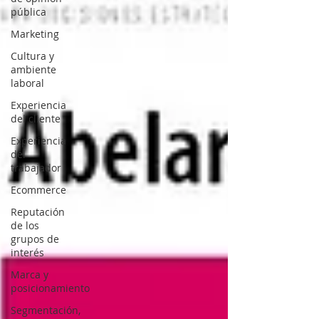
pública
Marketing
Cultura y
ambiente
laboral
Experiencia
del cliente
Experiencia
del
trabajador
Ecommerce
Reputación
de los
grupos de
interés
Marca y
posicionamiento
Segmentación,