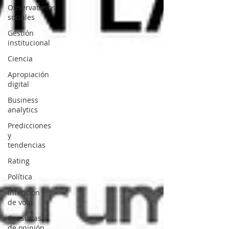
Observatorios
sociales
Gestión
institucional
Ciencia
Apropiación
digital
Business
analytics
Predicciones
y
tendencias
Rating
Política
Intención
de voto
Consultas
de opinión