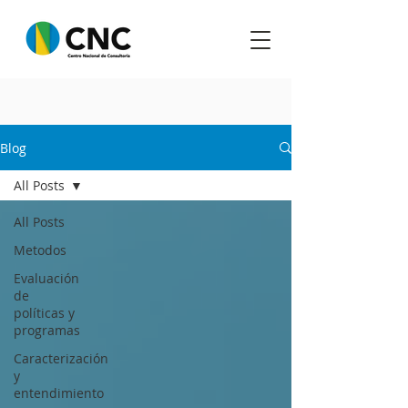
Blog
All Posts
All Posts
Metodos
Evaluación
de
políticas y
programas
Caracterización
y
entendimiento