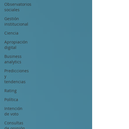
Observatorios
sociales
Gestión
institucional
Ciencia
Apropiación
digital
Business
analytics
Predicciones
y
tendencias
Rating
Política
Intención
de voto
Consultas
de opinión