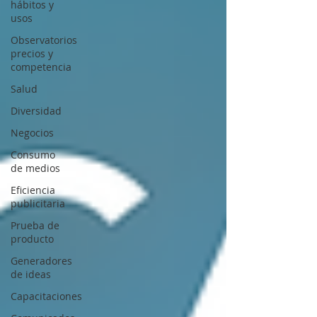
hábitos y
usos
Observatorios
precios y
competencia
Salud
Diversidad
Negocios
Consumo
de medios
Eficiencia
publicitaria
Prueba de
producto
Generadores
de ideas
Capacitaciones