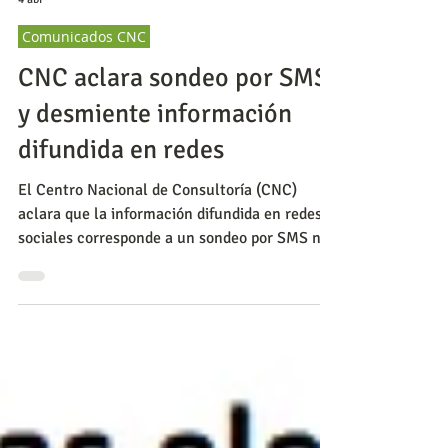
CNC
4 abr
Comunicados CNC
CNC aclara sondeo por SMS
y desmiente información
difundida en redes
El Centro Nacional de Consultoría (CNC)
aclara que la información difundida en redes
sociales corresponde a un sondeo por SMS no
representativo, y reafirma su compromiso con
el rigor metodológico y la correcta
interpretación de los estudios de opinión
pública.