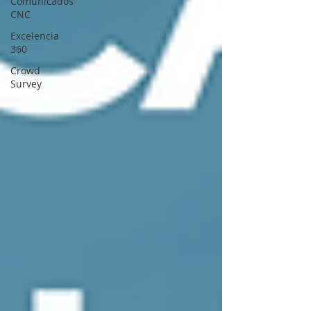
Comunicados
CNC
Excelencia
360
Crowd
Survey