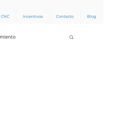
a CNC
Incentivos
Contacto
Blog
imiento
Business analytics
de opinión pública
l trabajador