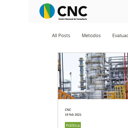
All Posts
Metodos
Evaluac
Observatorios sociales
G
Predicciones y tendencias
Marketing
Cultura y ambi
CNC
19 feb 2021
Política
Ecommerce
Reputación d