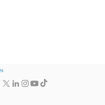
Diversidad
Negocios
s de ideas
es