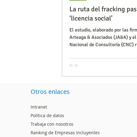
La ruta del fracking pas
‘licencia social’
Segmentación, hábitos y usos
El estudio, elaborado por las fi
Arteaga & Asociados (JA&A) y el
Nacional de Consultoría (CNC) r
Consumo de medios
Efic
un 10% los consul
Capacitaciones
Otros enlaces
Intranet
Política de datos
Trabaja con nosotros
Ranking de Empresas Incluyentes