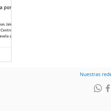
a por la
Observatorios precios y competencia
Salud
rmas Jaime
 Centro
evela que
iencia publicitaria
Prueba de producto
Generadore
Nuestras red