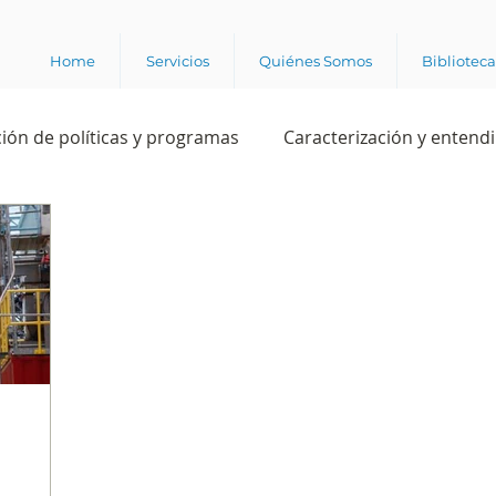
Home
Servicios
Quiénes Somos
Bibliotec
ión de políticas y programas
Caracterización y entend
estión institucional
Ciencia
Apropiación digital
Rating
Política
Intención de voto
Consultas 
ente laboral
Experiencia del cliente
Experiencia de
e los grupos de interés
Marca y posicionamiento