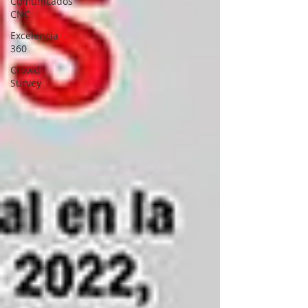
Comunicados
CNC
Excelencia
360
Crowd
Survey