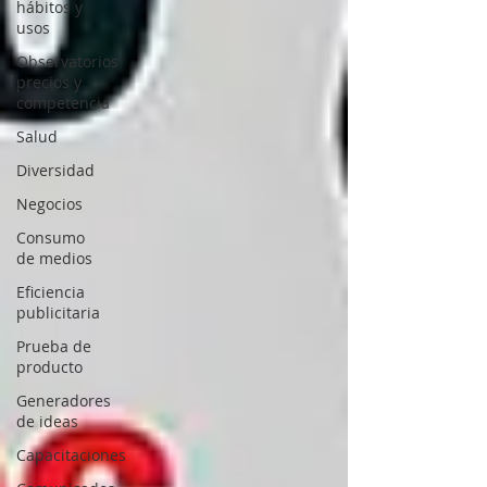
hábitos y
usos
Observatorios
precios y
competencia
Salud
Diversidad
Negocios
Consumo
de medios
Eficiencia
publicitaria
Prueba de
producto
Generadores
de ideas
Capacitaciones