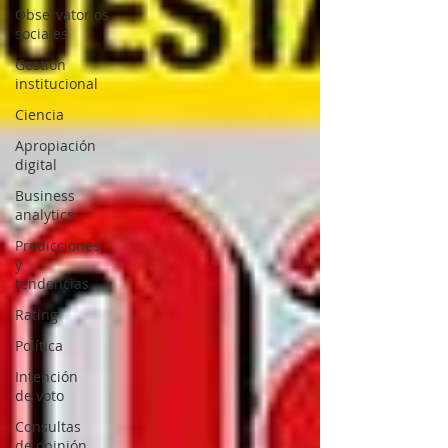
Observatorios
sociales
Gestión
institucional
Ciencia
Apropiación
digital
Business
analytics
Predicciones
y
tendencias
Rating
Política
Intención
de voto
Consultas
de opinión