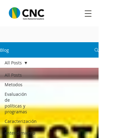
Blog
All Posts
All Posts
Metodos
Evaluación
de
políticas y
programas
Caracterización
y
entendimiento