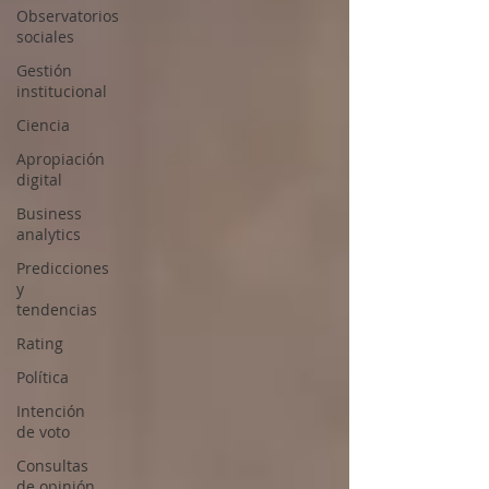
Observatorios
sociales
Gestión
institucional
Ciencia
Apropiación
digital
Business
analytics
Predicciones
y
tendencias
Rating
Política
Intención
de voto
Consultas
de opinión