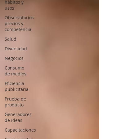
hábitos y
usos
Observatorios
precios y
competencia
Salud
Diversidad
Negocios
Consumo
de medios
Eficiencia
publicitaria
Prueba de
producto
Generadores
de ideas
Capacitaciones