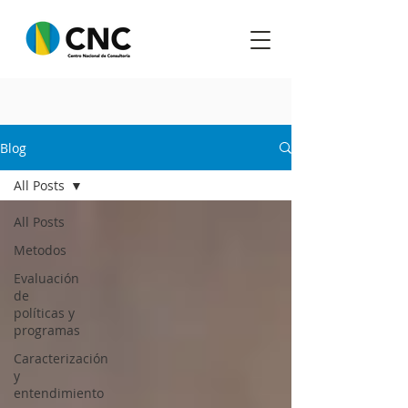
Blog
All Posts
All Posts
Metodos
Evaluación
de
políticas y
programas
Caracterización
y
entendimiento