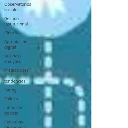
Observatorios
sociales
Gestión
institucional
Ciencia
Apropiación
digital
Business
analytics
Predicciones
y
tendencias
Rating
Política
Intención
de voto
Consultas
de opinión