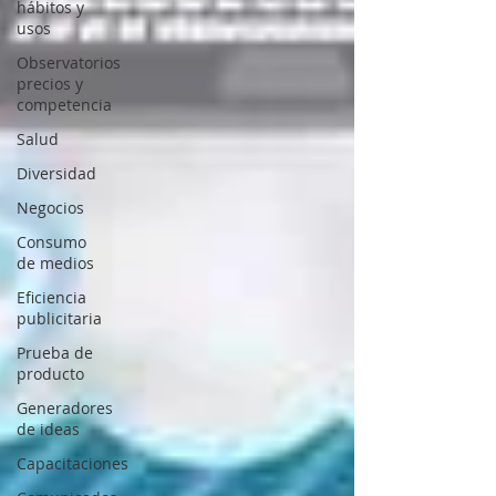
hábitos y
usos
Observatorios
precios y
competencia
Salud
Diversidad
Negocios
Consumo
de medios
Eficiencia
publicitaria
Prueba de
producto
Generadores
de ideas
Capacitaciones