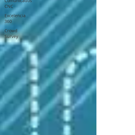
Comunicados
CNC
Excelencia
360
Crowd
Survey