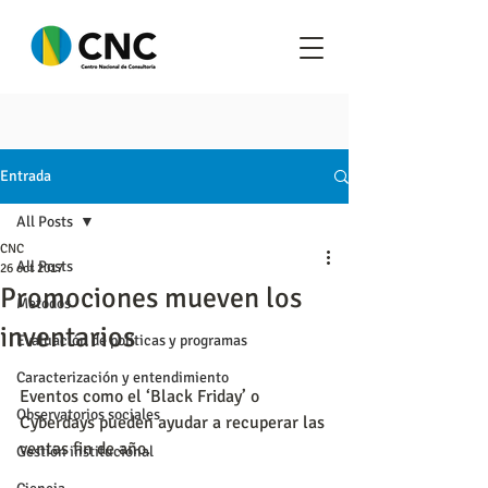
Entrada
All Posts
CNC
All Posts
26 oct 2017
Promociones mueven los
Metodos
inventarios
Evaluación de políticas y programas
Caracterización y entendimiento
Eventos como el ‘Black Friday’ o 
Observatorios sociales
Cyberdays pueden ayudar a recuperar las 
ventas fin de año.
Gestión institucional