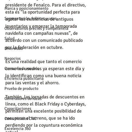
presidente de Fenalco. Para el directivo, 
Marca y posicionamiento
esta es “la oportunidad perfecta para 
Segmentación, hábitos y usos
agotar las existencias de antiguos 
inventarios y empezar la temporada 
Observatorios precios y competencia
navideña con campañas nuevas”, de 
Salud
acuerdo con un comunicado publicado 
por la federación en octubre.
Diversidad
Negocios
Es una realidad que tanto el comercio 
como los usuarios ya esperan este día y 
Consumo de medios
lo identifican como una buena noticia 
Eficiencia publicitaria
para las ventas y el ahorro. 
Prueba de producto
También, las jornadas de descuentos en 
Generadores de ideas
línea, como el Black Friday o Cyberdays, 
Capacitaciones
permiten una excelente posibilidad de 
recuperar el terreno, que se ha ido 
Comunicados CNC
perdiendo por la coyuntura económica 
Excelencia 360