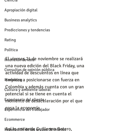
Ciencia
Apropiación digital
Business analytics
Predicciones y tendencias
Rating
Política
El viernes 24 de noviembre se realizará 
Intención de voto
una nueva edición del Black Friday, una 
Consultas de opinión pública
actividad de descuentos en línea que 
empieza a posicionarse con fuerza en 
Marketing
Colombia y además cuenta con un gran 
Cultura y ambiente laboral
potencial si se tiene en cuenta el 
Experiencia del cliente
momento de desaceleración por el que 
pasa la economía.
Experiencia del trabajador
Ecommerce
Así lo entiende Guillermo Botero, 
Reputación de los grupos de interés