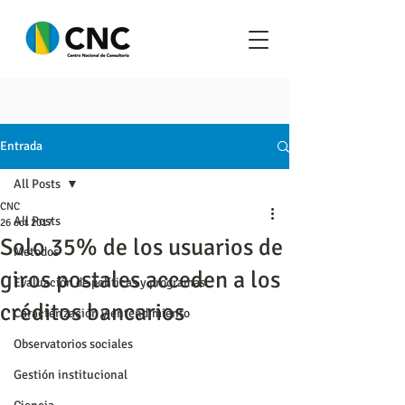
Entrada
All Posts
CNC
All Posts
26 oct 2017
Solo 35% de los usuarios de
Metodos
giros postales acceden a los
Evaluación de políticas y programas
créditos bancarios
Caracterización y entendimiento
Observatorios sociales
Gestión institucional