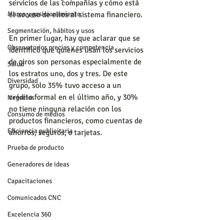
servicios de las compañías y cómo está 
el acceso de ellos al sistema financiero.
Marca y posicionamiento
Segmentación, hábitos y usos
En primer lugar, hay que aclarar que se 
Observatorios precios y competencia
identificó que quienes usan los servicios 
de giros son personas especialmente de 
Salud
los estratos uno, dos y tres. De este 
Diversidad
grupo, solo 35% tuvo acceso a un 
crédito formal en el último año, y 30% 
Negocios
no tiene ninguna relación con los 
Consumo de medios
productos financieros, como cuentas de 
Eficiencia publicitaria
ahorros, seguros, o tarjetas.
Prueba de producto
Generadores de ideas
Capacitaciones
Comunicados CNC
Excelencia 360