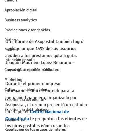
Ciencia
Apropiación digital
Business analytics
Predicciones y tendencias
Rating
Un informe de Asopostal también logró 
evidenciar que 14% de sus usuarios 
Política
acuden a los préstamos gota a gota.
Intención de voto
Joaquín Mauricio López Bejarano - 
jlopez@larepublica.com.co
Consultas de opinión pública
Marketing
Durante el primer congreso 
Cultura y ambiente laboral
latinoamericano de fintech para la 
inclusión financiera, organizado por 
Experiencia del cliente
Asopostal, el gremio presentó un estudio 
Experiencia del trabajador
en el que el 
Centro Nacional de 
Consultoría
 le preguntó a los clientes de 
Ecommerce
los giros postales cómo usan los 
Reputación de los grupos de interés