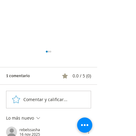
0.0 / 5 (0)
1 comentario
Comentar y calificar...
Entregan Ranking de
Análisis Integral 
organizaciones incluyentes
Consumo Televisi
de América Latina 2024
Colombia junio 2
Lo más nuevo
rebelssasha
16 nov 2025