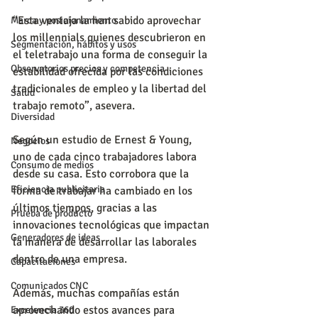
“Esta ventaja la han sabido aprovechar 
Marca y posicionamiento
los millennials quienes descubrieron en 
Segmentación, hábitos y usos
el teletrabajo una forma de conseguir la 
Observatorios precios y competencia
estabilidad ofrecida por las condiciones 
tradicionales de empleo y la libertad del 
Salud
trabajo remoto”, asevera.
Diversidad
Según un estudio de Ernest & Young, 
Negocios
uno de cada cinco trabajadores labora 
Consumo de medios
desde su casa. Esto corrobora que la 
Eficiencia publicitaria
forma de trabajar ha cambiado en los 
últimos tiempos, gracias a las 
Prueba de producto
innovaciones tecnológicas que impactan 
Generadores de ideas
la manera de desarrollar las laborales 
dentro de una empresa.
Capacitaciones
Comunicados CNC
Además, muchas compañías están 
aprovechando estos avances para 
Excelencia 360