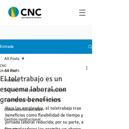
Entrada
All Posts
CNC
All Posts
29 oct 2017
El teletrabajo es un
Metodos
esquema laboral con
Evaluación de políticas y programas
grandes beneficios
Caracterización y entendimiento
Para los empleados, el teletrabajo trae 
Observatorios sociales
beneficios como flexibilidad de tiempo y 
Gestión institucional
jornada laboral reducida; por su parte, a 