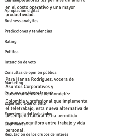
los empleadores les permite un ahorro 
Ciencia
en el costo operativo y una mayor 
Apropiación digital
productividad.
Business analytics
Predicciones y tendencias
Rating
Política
Intención de voto
Consultas de opinión pública
Para Hanna Rodríguez, vocera de 
Marketing
Asuntos Corporativos y 
Cultura y ambiente laboral
Gubernamentales de Mondelēz 
Colombia y profesional que implementa 
Experiencia del cliente
el teletrabajo, esta nueva alternativa de 
Experiencia del trabajador
desempeño laboral le ha permitido 
lograr un equilibro entre trabajo y vida 
Ecommerce
personal.
Reputación de los grupos de interés