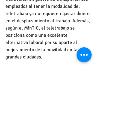
empleados al tener la modalidad del 
teletrabajo ya no requieren gastar dinero 
en el desplazamiento al trabajo. Además, 
según el MinTIC, el teletrabajo se 
posiciona como una excelente 
alternativa laboral por su aporte al 
mejoramiento de la movilidad en las 
grandes ciudades. 
Beneficio para las madres.
 Este modelo 
se adapta a las necesidades de las 
madres, ya que el 83 % de ellas pueden 
ejercer su cargo y a la vez criar a sus 
hijos mientras trabajan desde la casa.
Articulo tomada de 
vanguardia.com
 | 
publicada por 
Luisa Fernanda Ruiz
http://www.vanguardia.com/economia/n