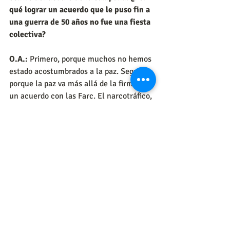
qué lograr un acuerdo que le puso fin a 
una guerra de 50 años no fue una fiesta 
colectiva?
O.A.:
 Primero, porque muchos no hemos 
estado acostumbrados a la paz. Segundo, 
porque la paz va más allá de la firma de 
un acuerdo con las Farc. El narcotráfico, 
las bacrim, la inseguridad siguen 
estando ahí. Y tercero, porque las 
narrativas de la paz no han sido 
adecuadas. Quienes las han promovido 
hablan de ‘perdón y olvido’. Pero el 
perdón es una decisión personal.
SEMANA: ¿Cuál habría sido la narrativa 
ideal para posicionar la paz?