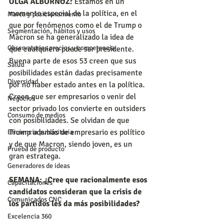
OLGA ALBORNOZ:
 Estamos en un 
momento especial de la política, en el 
Marca y posicionamiento
que por fenómenos como el de Trump o 
Segmentación, hábitos y usos
Macron se ha generalizado la idea de 
Observatorios precios y competencia
que cualquiera puede ser presidente. 
Buena parte de esos 53 creen que sus 
Salud
posibilidades están dadas precisamente 
Diversidad
por no haber estado antes en la política. 
Creen que ser empresarios o venir del 
Negocios
sector privado los convierte en outsiders 
Consumo de medios
con posibilidades. Se olvidan de que 
Trump además de empresario es político 
Eficiencia publicitaria
y de que Macron, siendo joven, es un 
Prueba de producto
gran estratega.
Generadores de ideas
SEMANA: ¿Cree que racionalmente esos 
Capacitaciones
candidatos consideran que la crisis de 
Comunicados CNC
los partidos les da más posibilidades?
Excelencia 360