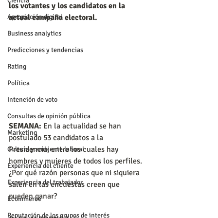
Ciencia
los votantes y los candidatos en la 
Apropiación digital
actual campaña electoral.
Business analytics
Predicciones y tendencias
Rating
Política
Intención de voto
Consultas de opinión pública
SEMANA:
 En la actualidad se han 
Marketing
postulado 53 candidatos a la 
Presidencia, entre los cuales hay 
Cultura y ambiente laboral
hombres y mujeres de todos los perfiles. 
Experiencia del cliente
¿Por qué razón personas que ni siquiera 
Experiencia del trabajador
salen en las encuestas creen que 
pueden ganar?
Ecommerce
Reputación de los grupos de interés