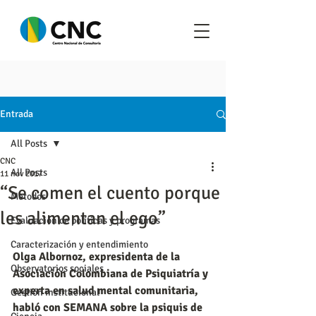
Entrada
All Posts
CNC
All Posts
11 nov 2017
“Se comen el cuento porque
Metodos
les alimentan el ego”
Evaluación de políticas y programas
Caracterización y entendimiento
Olga Albornoz, expresidenta de la 
Observatorios sociales
Asociación Colombiana de Psiquiatría y 
experta en salud mental comunitaria, 
Gestión institucional
habló con SEMANA sobre la psiquis de 