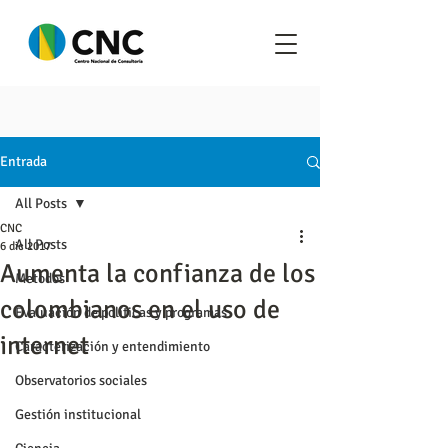
Entrada
All Posts
CNC
All Posts
6 dic 2017
Aumenta la confianza de los
Metodos
colombianos en el uso de
Evaluación de políticas y programas
internet
Caracterización y entendimiento
Observatorios sociales
Gestión institucional