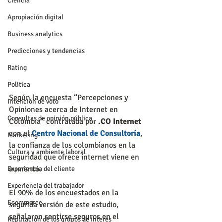
Ciencia
Apropiación digital
Business analytics
Predicciones y tendencias
Rating
Política
Según la encuesta “Percepciones y 
Intención de voto
Opiniones acerca de Internet en 
Consultas de opinión pública
Colombia” contratada por 
.CO Internet
con el 
Centro Nacional de Consultoría
, 
Marketing
la confianza de los colombianos en la 
Cultura y ambiente laboral
seguridad que ofrece internet viene en 
aumento.
Experiencia del cliente
Experiencia del trabajador
El 90% de los encuestados en la 
Ecommerce
segunda versión de este estudio, 
señalaron sentirse seguros en el 
Reputación de los grupos de interés