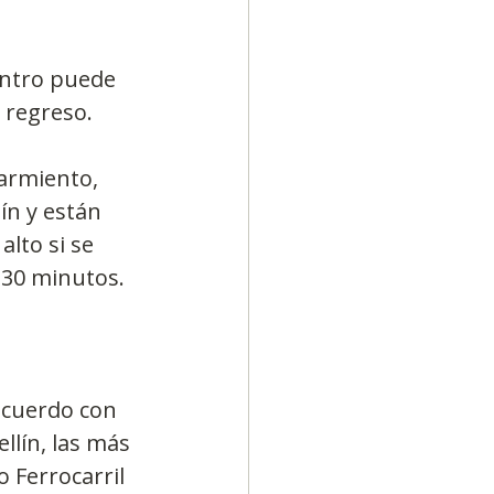
entro puede 
 regreso.
armiento, 
n y están 
lto si se 
 30 minutos.
acuerdo con 
llín, las más 
 Ferrocarril 