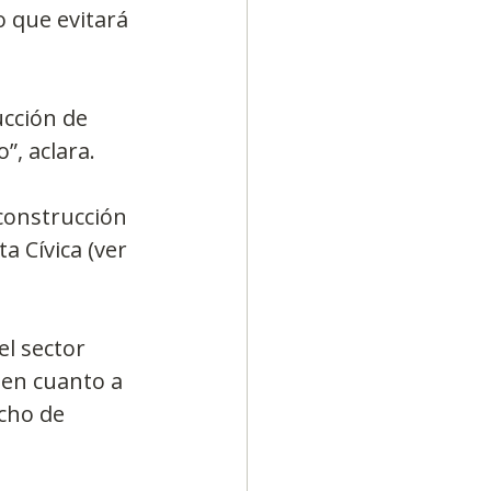
o que evitará 
cción de 
”, aclara.
construcción 
a Cívica (ver 
l sector 
 en cuanto a 
cho de 