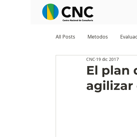
All Posts
Metodos
Evaluac
CNC
19 dic 2017
Observatorios sociales
G
El plan
agilizar
Predicciones y tendencias
Marketing
Cultura y ambi
Ecommerce
Reputación d