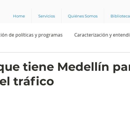
Home
Servicios
Quiénes Somos
Bibliotec
ión de políticas y programas
Caracterización y entend
estión institucional
Ciencia
Apropiación digital
 que tiene Medellín pa
 el tráfico
Rating
Política
Intención de voto
Consultas 
ente laboral
Experiencia del cliente
Experiencia de
e los grupos de interés
Marca y posicionamiento