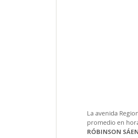
Segmentación, hábitos y usos
Negocios
Consumo de m
Generadores de ideas
Ca
La avenida Regiona
promedio en hora 
RÓBINSON SÁE