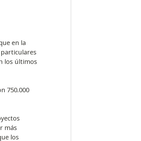
que en la 
particulares 
n los últimos 
on 750.000 
oyectos 
er más 
ue los 