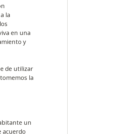
ón 
a la 
los 
iva en una 
amiento y 
 de utilizar 
s tomemos la 
abitante un 
e acuerdo 