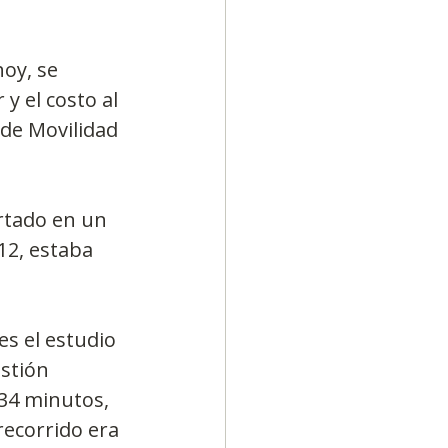
oy, se 
 el costo al 
 de Movilidad 
rtado en un 
12, estaba 
s el estudio 
stión 
34 minutos, 
recorrido era 