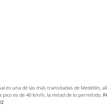
Observatorios precios y competencia
Salud
edios
Eficiencia publicitaria
Prueba de producto
pacitaciones
l es una de las más transitadas de Medellín, allí
pico es de 40 km/h, la mitad de lo permitido. 
F
NZ