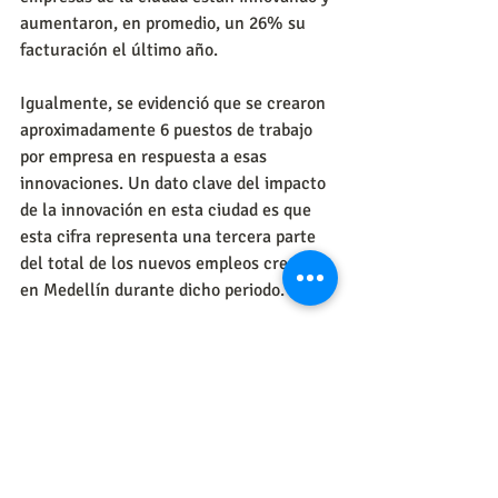
aumentaron, en promedio, un 26% su 
facturación el último año.
Igualmente, se evidenció que se crearon 
aproximadamente 6 puestos de trabajo 
por empresa en respuesta a esas 
innovaciones. Un dato clave del impacto 
de la innovación en esta ciudad es que 
esta cifra representa una tercera parte 
del total de los nuevos empleos creados 
en Medellín durante dicho periodo.
Aunque persistente desafíos 
relacionados a la calidad del aire, la 
movilidad y la desigualdad social, la 
ciudad espera resolver estos desafíos a 
partir del ingenio de cientos de 
emprendedores que hoy son visibilizados 