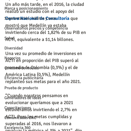
Un año más tarde, en el 2016, la ciudad 
Marca y posicionamiento
realizó un estudio con el apoyo del 
Centro Nacional de Consultoría
 que 
Segmentación, hábitos y usos
mostró que Medellín ya estaba 
Observatorios precios y competencia
invirtiendo cerca del 1,82% de su PIB en 
Salud
ACTI, equivalente a $1,14 billones.
Diversidad
Una vez su promedio de inversiones en 
Negocios
ACTI en proporción del PIB superó al 
promedio de Colombia (0,3%) y el de 
Consumo de medios
América Latina (0,5%), Medellín 
Eficiencia publicitaria
replanteó sus metas para el año 2021.
Prueba de producto
“Cuando nosotros pensamos en 
Generadores de ideas
evolucionar queríamos que a 2021 
Capacitaciones
estuviéramos invirtiendo el 2,7% en 
ACTI. Pero las metas cumplidas y 
Comunicados CNC
superadas al 2016, nos llevaron a 
Excelencia 360
revaluar la métrica al 3% a 2021”, dijo 