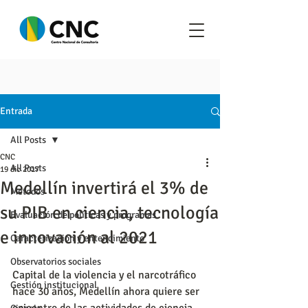
Entrada
All Posts
CNC
All Posts
19 dic 2017
Medellín invertirá el 3% de
Metodos
su PIB en ciencia, tecnología
Evaluación de políticas y programas
e innovación al 2021
Caracterización y entendimiento
Observatorios sociales
Capital de la violencia y el narcotráfico 
Gestión institucional
hace 30 años, Medellín ahora quiere ser 