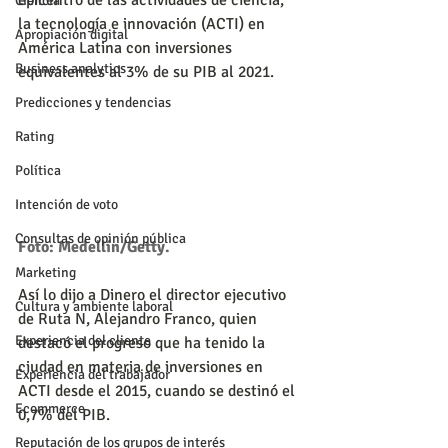
epicentro de las actividades de ciencia, 
Ciencia
la tecnología e innovación (ACTI) en 
Apropiación digital
América Latina con inversiones 
Business analytics
equivalentes al 3% de su PIB al 2021.
Predicciones y tendencias
Rating
Política
Intención de voto
Consultas de opinión pública
Foto: Medellín/Getty.
Marketing
Así lo dijo a Dinero el director ejecutivo 
Cultura y ambiente laboral
de Ruta N, Alejandro Franco, quien 
Experiencia del cliente
destacó el progreso que ha tenido la 
ciudad en materia de inversiones en 
Experiencia del trabajador
ACTI desde el 2015, cuando se destinó el 
Ecommerce
0,7% del PIB.
Reputación de los grupos de interés