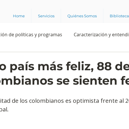
Home
Servicios
Quiénes Somos
Bibliotec
ión de políticas y programas
Caracterización y entend
estión institucional
Ciencia
Apropiación digital
 país más feliz, 88 d
ombianos se sienten fe
Rating
Política
Intención de voto
Consultas 
itad de los colombianos es optimista frente al 
ente laboral
Experiencia del cliente
Experiencia de
bal.
e los grupos de interés
Marca y posicionamiento