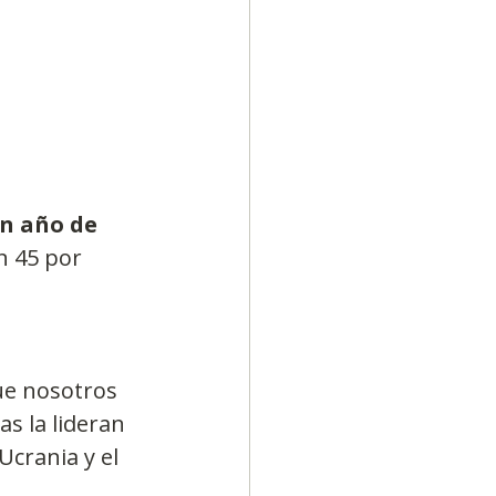
un año de 
n 45 por 
e nosotros 
s la lideran 
Ucrania y el 