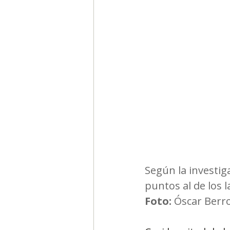
Segmentación, hábitos y usos
Negocios
Consumo de m
Generadores de ideas
Ca
Según la investig
puntos al de los 
Foto:
 Óscar Berr