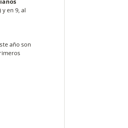
ianos 
 y en 9, al 
ste año son 
primeros 