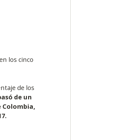
n los cinco 
ntaje de los 
pasó de un 
e Colombia, 
7. 