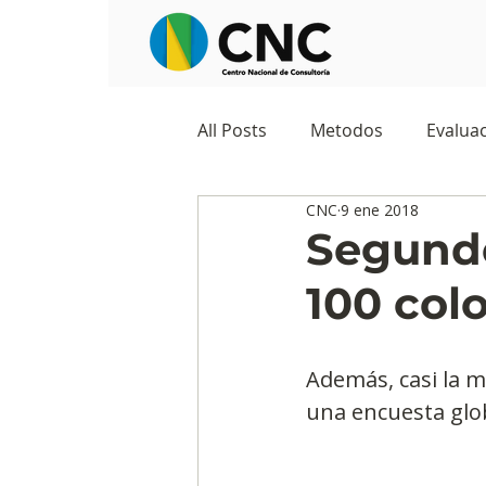
All Posts
Metodos
Evaluac
CNC
9 ene 2018
Observatorios sociales
G
Segundo
100 col
Predicciones y tendencias
Además, casi la m
Marketing
Cultura y ambi
una encuesta glo
Ecommerce
Reputación d