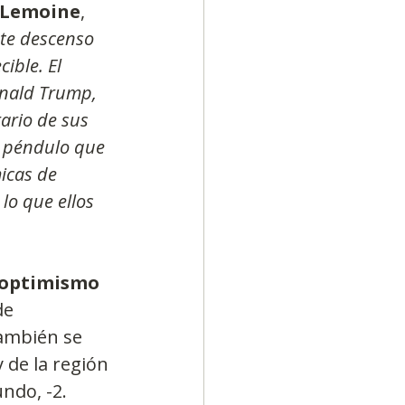
 Lemoine
, 
ste descenso 
ble. El 
onald Trump, 
ario de sus 
n péndulo que 
icas de 
lo que ellos 
e optimismo 
de 
también se 
 de la región 
undo, -2.