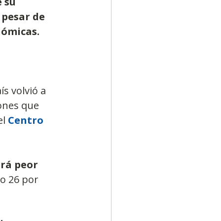
 su 
 pesar de 
nómicas.
s volvió a 
ones que 
l 
Centro 
erá peor 
o 26 por 