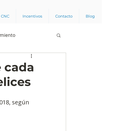
a CNC
Incentivos
Contacto
Blog
imiento
Business analytics
e cada
lices
de opinión pública
2018, según 
l trabajador