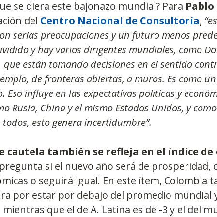
ue se diera este bajonazo mundial? Para 
Pablo
ción del 
Centro Nacional de Consultoría
,
 “e
n serias preocupaciones y un futuro menos predeci
vidido y hay varios dirigentes mundiales, como D
 que están tomando decisiones en el sentido contr
jemplo, de fronteras abiertas, a muros. Es como u
. Eso influye en las expectativas políticas y económ
o Rusia, China y el mismo Estados Unidos, y como 
 todos, esto genera incertidumbre”.
e cautela también se refleja en el índice d
pregunta si el nuevo año será de prosperidad, 
ómicas o seguirá igual. En este ítem, Colombia 
ra por estar por debajo del promedio mundial y
mientras que el de A. Latina es de -3 y el del m