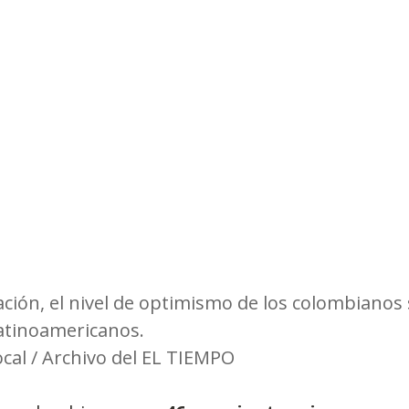
Observatorios precios y competencia
Salud
edios
Eficiencia publicitaria
Prueba de producto
pacitaciones
ación, el nivel de optimismo de los colombianos
latinoamericanos.
ocal / Archivo del EL TIEMPO