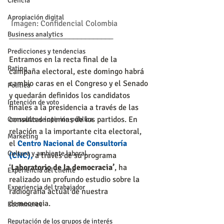
Ciencia
Apropiación digital
 Imagen: Confidencial Colombia
Business analytics
__________________________
Predicciones y tendencias
Entramos en la recta final de la 
Rating
campaña electoral, este domingo habrá 
cambio caras en el Congreso y el Senado 
Política
y quedarán definidos los candidatos 
Intención de voto
finales a la presidencia a través de las 
consultas internas de los partidos. En 
Consultas de opinión pública
relación a la importante cita electoral, 
Marketing
el 
Centro Nacional de Consultoría 
Cultura y ambiente laboral
(CNC),
 a través de su programa 
‘
Laboratorio de la democracia’
, ha 
Experiencia del cliente
realizado un profundo estudio sobre la 
Experiencia del trabajador
radiografía actual de nuestra 
democracia.
Ecommerce
Reputación de los grupos de interés