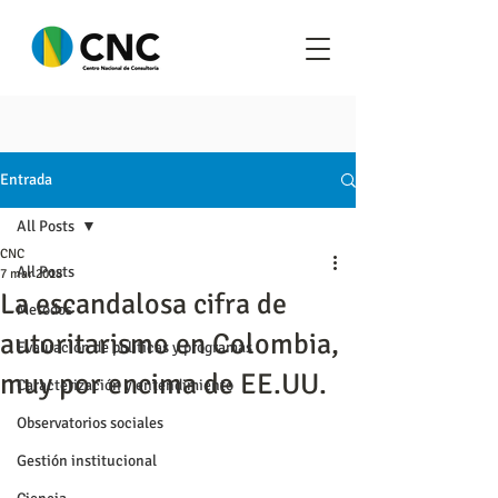
Entrada
All Posts
CNC
All Posts
7 mar 2018
La escandalosa cifra de
Metodos
autoritarismo en Colombia,
Evaluación de políticas y programas
muy por encima de EE.UU.
Caracterización y entendimiento
Observatorios sociales
Gestión institucional