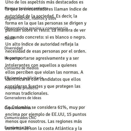
Uno de los aspectos más destacados es 
Marca y posicionamiento
lo que lo encuestadores llaman índice de 
autoridad de la sociedad. Es decir, la 
Segmentación, hábitos y usos
forma en la que las personas se dirigen y 
Observatorios precios y competencia
piensan sobre el resto. La manera de ver 
el mundo concreto: si es blanco o negro. 
Salud
Un alto índice de autoridad refleja la 
Diversidad
necesidad de esas personas por el orden. 
A comportarse agresivamente y a ser 
Negocios
intolerantes con aquellos a quienes 
Consumo de medios
ellos perciben que violan las normas. A 
Eficiencia publicitaria
identificarse con candidatos que ellos 
consideran fuertes y que protegen las 
Prueba de producto
normas tradicionales.
Generadores de ideas
En Colombia se considera 61%, muy por 
Capacitaciones
encima por ejemplo de EE.UU, 15 puntos 
Comunicados CNC
menos que nosotros. Las regiones más 
Excelencia 360
autoritarias son la costa Atlántica y la 