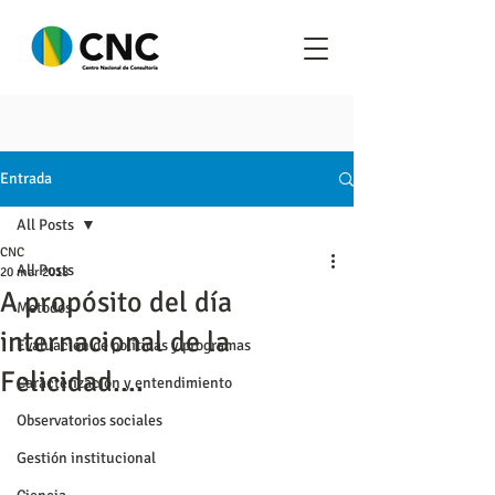
Entrada
All Posts
CNC
All Posts
20 mar 2018
A propósito del día
Metodos
internacional de la
Evaluación de políticas y programas
Felicidad....
Caracterización y entendimiento
Observatorios sociales
Gestión institucional