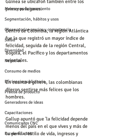
Guinea se ubicaron también entre los 
primeros lugares.
Marca y posicionamiento
Segmentación, hábitos y usos
Observatorios precios y competencia
Dentro de Colombia, la región Atlántica 
fue la que registró un mayor índice de 
Salud
felicidad, seguida de la región Central, 
Diversidad
Bogotá, el Pacífico y los departamentos 
orientales.
Negocios
Consumo de medios
Eficiencia publicitaria
En cuanto a género, las colombianas 
dijeron sentirse más felices que los 
Prueba de producto
hombres.
Generadores de ideas
Capacitaciones
Gallup apuntó que 'la felicidad depende 
Comunicados CNC
menos del país en el que vives y más de 
tu perfil o estilo de vida, ingresos y 
Excelencia 360