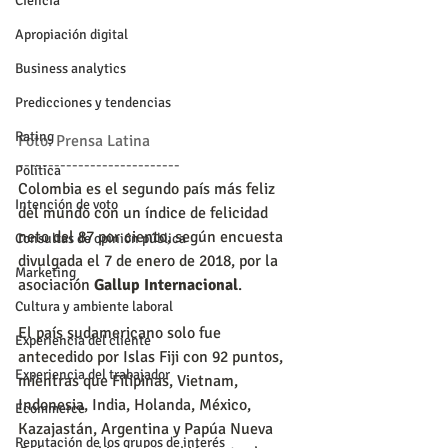
Ciencia
Apropiación digital
Business analytics
Predicciones y tendencias
Rating
Foto: Prensa Latina
---------------------------
Política
Colombia es el segundo país más feliz 
Intención de voto
del mundo con un índice de felicidad 
neto del 87 por ciento, según encuesta 
Consultas de opinión pública
divulgada el 7 de enero de 2018, por la 
Marketing
asociación 
Gallup Internacional
.
Cultura y ambiente laboral
El país sudamericano solo fue 
Experiencia del cliente
antecedido por Islas Fiji con 92 puntos, 
Experiencia del trabajador
mientras que Filipinas, Vietnam, 
Indonesia, India, Holanda, México, 
Ecommerce
Kazajastán, Argentina y Papúa Nueva 
Reputación de los grupos de interés