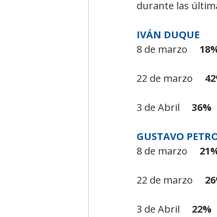
durante las últim
IVÁN DUQUE
8 de marzo     
18
22 de marzo     
4
3 de Abril     
36%
GUSTAVO PETR
8 de marzo     
21
22 de marzo     
2
3 de Abril     
22%