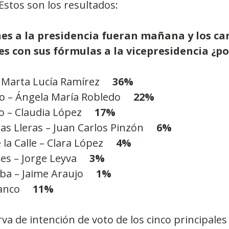
Estos son los resultados:
ones a la presidencia fueran mañana y los ca
es con sus fórmulas a la vicepresidencia ¿po
Marta Lucía Ramírez     
36%
 – Ángela María Robledo     
22%
 – Claudia López     
17%
 Lleras – Juan Carlos Pinzón    
 6%
a Calle – Clara López     
4%
s – Jorge Leyva     
3%
a – Jaime Araujo     
1%
nco     
11%
rva de intención de voto de los cinco principales