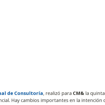
Observatorios precios y competencia
Salud
edios
Eficiencia publicitaria
Prueba de producto
pacitaciones
al de Consultoría
, realizó para 
CM&
 la quint
cial. Hay cambios importantes en la intención 