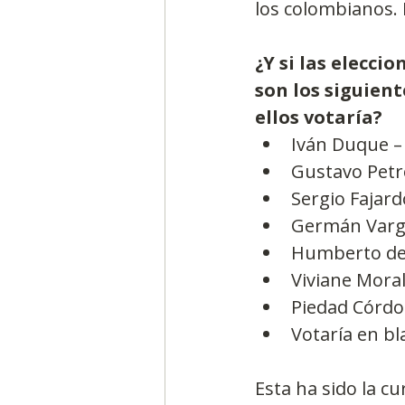
los colombianos. 
¿Y si las elecci
son los siguient
ellos votaría?
Iván Duque – 
Gustavo Petro
Sergio Fajardo
Germán Vargas
Humberto de l
Viviane Morale
Piedad Córdob
Votaría en bla
Esta ha sido la cu