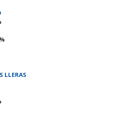
O
%
3%
 LLERAS
%