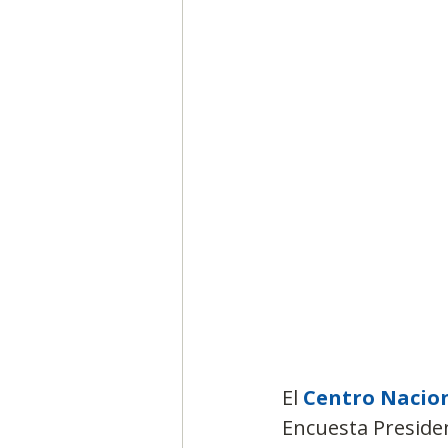
Segmentación, hábitos y usos
Negocios
Consumo de m
Generadores de ideas
Ca
El 
Centro Nacion
Encuesta Presiden