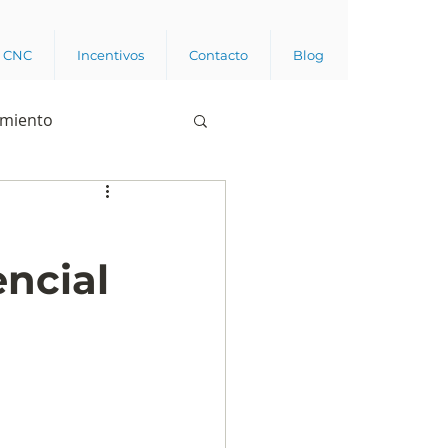
a CNC
Incentivos
Contacto
Blog
imiento
Business analytics
ncial
de opinión pública
l trabajador