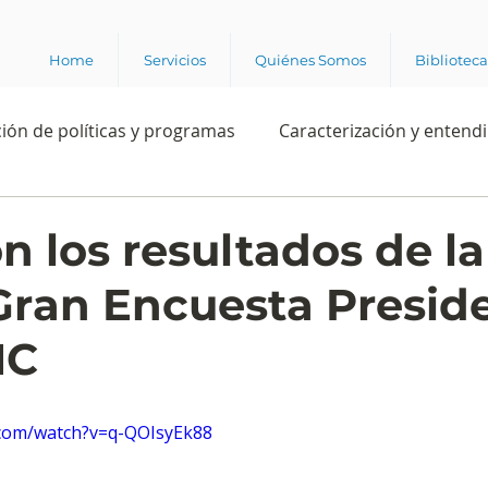
Home
Servicios
Quiénes Somos
Bibliotec
ión de políticas y programas
Caracterización y entend
estión institucional
Ciencia
Apropiación digital
n los resultados de la
Gran Encuesta Preside
Rating
Política
Intención de voto
Consultas 
NC
ente laboral
Experiencia del cliente
Experiencia de
.com/watch?v=q-QOIsyEk88
e los grupos de interés
Marca y posicionamiento