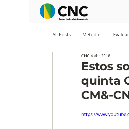
All Posts
Metodos
Evaluac
CNC
4 abr 2018
Observatorios sociales
G
Estos so
quinta 
Predicciones y tendencias
CM&-C
Marketing
Cultura y ambi
https://www.youtube
Ecommerce
Reputación d