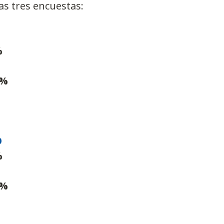
as tres encuestas:
%
2%
O
%
6%