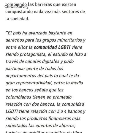
rompiendo las barreras que existen 
Crowd Survey
conquistando cada vez más sectores de 
la sociedad.
“El país ha avanzado bastante en 
derechos para los grupos minoritarios y 
entre ellos la 
comunidad LGBTI
 viene 
siendo protagonista, el estudio se hizo a 
través de canales digitales y pudo 
participar gente de todos los 
departamentos del país lo cual le da 
gran representatividad, entre la media 
en los bancos señala que los 
colombianos tienen en promedio 
relación con dos bancos, la comunidad 
LGBTI tiene relación con 3 o 4 bancos y 
siendo los productos financieros más 
solicitados las cuentas de ahorros, 
tarjetas de créditos y créditos de libre 