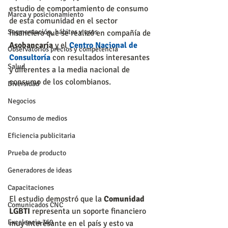
estudio de comportamiento de consumo 
Marca y posicionamiento
de esta comunidad en el sector 
Segmentación, hábitos y usos
financiero que se realizó en compañía de 
Asobancaría
 y el 
Centro Nacional de 
Observatorios precios y competencia
Consultoría
 con resultados interesantes 
Salud
y diferentes a la media nacional de 
consumo de los colombianos.
Diversidad
Negocios
Consumo de medios
Eficiencia publicitaria
Prueba de producto
Generadores de ideas
Capacitaciones
El estudio demostró que la 
Comunidad 
Comunicados CNC
LGBTI
 representa un soporte financiero 
Excelencia 360
muy interesante en el país y esto va 