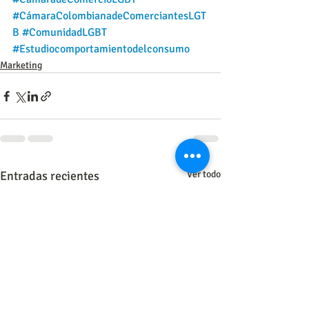
#CámaraColombianadeComerciantesLGT
B
#ComunidadLGBT
#Estudiocomportamientodelconsumo
Marketing
Entradas recientes
Ver todo