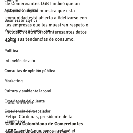
Ciencia
de Comerciantes LGBT indicó que un 
Apropiación digital
estudio reciente muestra que esta 
comunidad está abierta a fidelizarse con 
Business analytics
las empresas que les muestren respeto e 
Predicciones y tendencias
inclusión entre otros interesantes datos 
sobre sus tendencias de consumo.
Rating
Política
Intención de voto
Consultas de opinión pública
Marketing
Cultura y ambiente laboral
Experiencia del cliente
Foto: Internet
_____________
Experiencia del trabajador
Felipe Cárdenas, presidente de la 
Ecommerce
Cámara Colombiana de Comerciantes 
LGBT
, explicó que ayer se relevó el 
Reputación de los grupos de interés