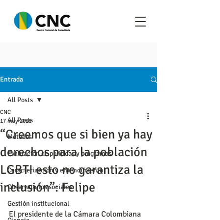
Entrada
All Posts
CNC
All Posts
17 may 2018
“Creemos que si bien ya hay
Metodos
derechos para la población
Evaluación de políticas y programas
LGBTI esto no garantiza la
Caracterización y entendimiento
inclusión”: Felipe
Observatorios sociales
Gestión institucional
El presidente de la Cámara Colombiana 