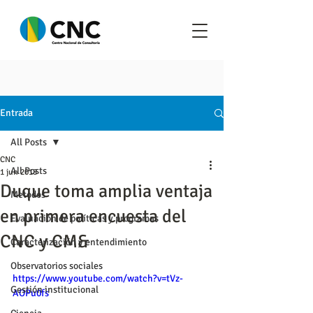
Entrada
All Posts
CNC
All Posts
1 jun 2018
Duque toma amplia ventaja
Metodos
en primera encuesta del
Evaluación de políticas y programas
CNC y CM&
Caracterización y entendimiento
Observatorios sociales
https://www.youtube.com/watch?v=tVz-
Gestión institucional
AOPu0fs