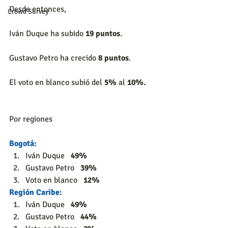
Desde entonces, 
Crowd Survey
Iván Duque ha subido 
19 puntos
.
Gustavo Petro ha crecido 
8 puntos
.
El voto en blanco subió del 
5%
 al 
10%.
Por regiones
Bogotá:
Iván Duque   
49%
Gustavo Petro   
39%
Voto en blanco   
12%
Región Caribe:
Iván Duque   
49%
Gustavo Petro   
44%