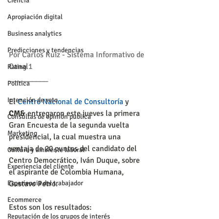
Ciencia
Apropiación digital
Business analytics
Predicciones y tendencias
Por Carlos Ruíz - Sistema Informativo de 
Canal1
Rating
__________
Política
Intención de voto
El 
Centro Nacional de Consultoría
 y 
CM&
 entregaron este jueves la primera 
Consultas de opinión pública
Gran Encuesta de la segunda vuelta 
Marketing
presidencial, la cual muestra una 
ventaja de 20 puntos del candidato del 
Cultura y ambiente laboral
Centro Democrático, Iván Duque, sobre 
Experiencia del cliente
el aspirante de Colombia Humana, 
Gustavo Petro.
Experiencia del trabajador
Ecommerce
Estos son los resultados:
Reputación de los grupos de interés