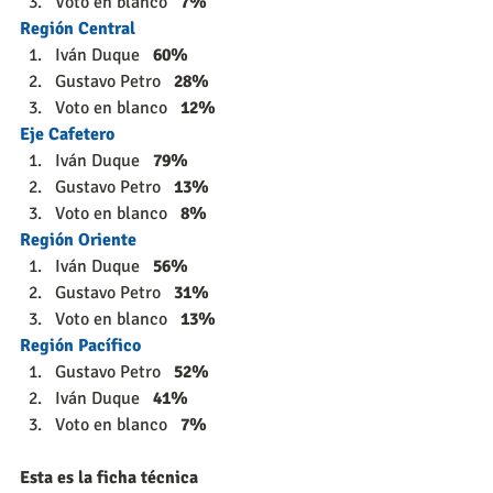
Voto en blanco   
7%
Región Central
Iván Duque   
60%
Gustavo Petro   
28%
Voto en blanco   
12%
Eje Cafetero
Iván Duque   
79%
Gustavo Petro   
13%
Voto en blanco   
8%
Región Oriente
Iván Duque   
56%
Gustavo Petro   
31%
Voto en blanco   
13%
Región Pacífico
Gustavo Petro   
52%
Iván Duque   
41%
Voto en blanco   
7%
Esta es la ficha técnica