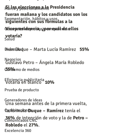
Si las elecciones a la Presidencia 
Marca y posicionamiento
fueran mañana y los candidatos son los 
Segmentación, hábitos y usos
siguientes con sus fórmulas a la 
Vicepresidencia, ¿por cuál de ellos 
Observatorios precios y competencia
votaría?
Salud
Iván Duque – Marta Lucía Ramírez   
55%
Diversidad
Negocios
Gustavo Petro – Ángela María Robledo   
35%
Consumo de medios
Eficiencia publicitaria
Votaría en blanco   
10%
Prueba de producto
Generadores de ideas
Una semana antes de la primera vuelta, 
la fórmula 
Duque – Ramírez
 tenía el 
Capacitaciones
36%
 de intención de voto y la de 
Petro – 
Comunicados CNC
Robledo
 el 
27%
.
Excelencia 360