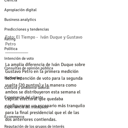
Ciencia
Apropiación digital
Business analytics
Predicciones y tendencias
Foto: El Tiempo -  Iván Duque y Gustavo 
Rating
Petro
Política
__________
Intención de voto
La amplia diferencia de Iván Duque sobre 
Consultas de opinión pública
Gustavo Petro en la primera medición 
Marketing
sobre intención de voto para la segunda 
vuelta (20 puntos) y la manera como 
Cultura y ambiente laboral
ambos se distribuyeron esta semana el 
Experiencia del cliente
capital electoral que quedaba 
configuraron un escenario más tranquilo 
Experiencia del trabajador
para la final presidencial que el de las 
Ecommerce
dos anteriores contiendas.
Reputación de los grupos de interés