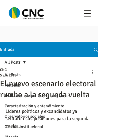
Entrada
All Posts
CNC
All Posts
5 jun 2018
El nuevo escenario electoral
Metodos
rumbo a la segunda vuelta
Evaluación de políticas y programas
Caracterización y entendimiento
Líderes políticos y excandidatos ya 
Observatorios sociales
sentaron sus posiciones para la segunda 
vuelta.
Gestión institucional