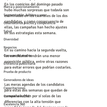
En los comicios del domingo pasado 
Marca y posicionamiento
hubo muchas sorpresas que todavía son 
Segmentación, hábitos y usos
examinadas en los cuarteles de los dos 
candidatos, y como consecuencia de 
Observatorios precios y competencia
ellas, las campañas han hecho ajustes 
Salud
en sus estrategias esta semana.
Diversidad
Negocios
En su camino hacia la segunda vuelta, 
Consumo de medios
los candidatos tendrán una menor 
exposición pública, entre otras razones 
Eficiencia publicitaria
para evitar errores que podrían costarles.
Prueba de producto
Generadores de ideas
Las meras agendas de los candidatos 
Capacitaciones
para estas dos semanas que quedan de 
campaña hablan por sí solas de las 
Comunicados CNC
diferencias con la alta tensión que 
Excelencia 360