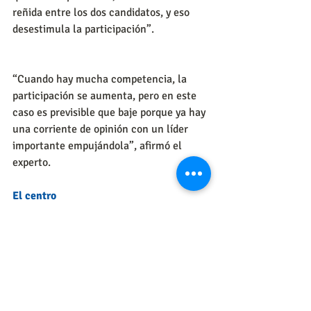
reñida entre los dos candidatos, y eso 
desestimula la participación”.
“Cuando hay mucha competencia, la 
participación se aumenta, pero en este 
caso es previsible que baje porque ya hay 
una corriente de opinión con un líder 
importante empujándola”, afirmó el 
experto.
El centro
Las elecciones del domingo pasado 
también evidenciaron la aparición de 
una expresión del centro del espectro 
político que no tenía precedentes 
electorales en el país.