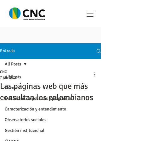
Entrada
All Posts
CNC
All Posts
7 jun 2018
Las páginas web que más
Metodos
consultan los colombianos
Evaluación de políticas y programas
Caracterización y entendimiento
Observatorios sociales
Gestión institucional