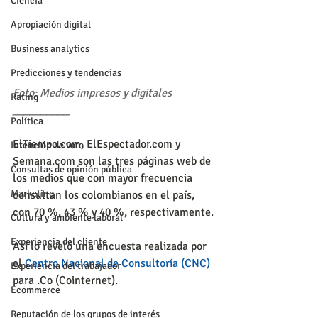
Ciencia
Apropiación digital
Business analytics
Predicciones y tendencias
Foto: Medios impresos y digitales
Rating
__________
Política
ElTiempo.com, ElEspectador.com y 
Intención de voto
Semana.com son las tres páginas web de 
Consultas de opinión pública
los medios que con mayor frecuencia 
Marketing
consultan los colombianos en el país, 
con 70 %, 43 % y 40 %, respectivamente.
Cultura y ambiente laboral
Experiencia del cliente
Así lo reveló una encuesta realizada por 
el 
Centro Nacional de Consultoría (CNC)
Experiencia del trabajador
para .Co (Cointernet).
Ecommerce
Reputación de los grupos de interés