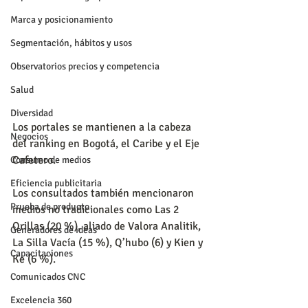
Marca y posicionamiento
Segmentación, hábitos y usos
Observatorios precios y competencia
Salud
Diversidad
Los portales se mantienen a la cabeza 
Negocios
del ranking en Bogotá, el Caribe y el Eje 
Cafetero.
Consumo de medios
Eficiencia publicitaria
Los consultados también mencionaron 
Prueba de producto
medios no tradicionales como Las 2 
Orillas (20 %), aliado de Valora Analitik, 
Generadores de ideas
La Silla Vacía (15 %), Q’hubo (6) y Kien y 
Capacitaciones
Ke (6 %).
Comunicados CNC
Excelencia 360