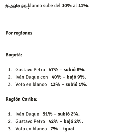
El voto en blanco sube del 
10%
 al 
11%
.
Crowd Survey
Por regiones
Bogotá:
Gustavo Petro   
47%
 – 
subió 8%.
Iván Duque con   
40%
 – 
bajó 9%.
Voto en blanco   
13%
 – 
subió 1%
. 
Región Caribe:
Iván Duque   
51%
 – 
subió 2%.
Gustavo Petro   
42% 
– 
bajó 2%.
Voto en blanco   
7%
 – 
igual
. 