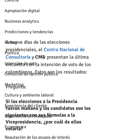
Ciencia
Apropiación digital
Business analytics
Predicciones y tendencias
A nueve días de las elecciones 
Rating
presidenciales, el 
Centro Nacional de 
Política
Consultoría
 y 
CM&
 presentan la última 
Intención de voto
encuesta con la intención de voto de los 
colombianos. Estos son los resultados:
Consultas de opinión pública
Marketing
Pregunta:
Cultura y ambiente laboral
Si las elecciones a la Presidencia 
Experiencia del cliente
fueran mañana y los candidatos son los 
siguientes con sus fórmulas a la 
Experiencia del trabajador
Vicepresidencia, ¿por cuál de ellos 
Ecommerce
votaría?
Reputación de los grupos de interés