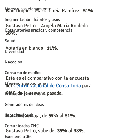
Marca y posicionamiento
Iván Duque – Marta Lucía Ramírez   
51%
.
Segmentación, hábitos y usos
Gustavo Petro – Ángela María Robledo  
Observatorios precios y competencia
38%.
Salud
Votaría en blanco   
11%.
Diversidad
Negocios
Consumo de medios
Este es el comparativo con la encuesta 
Eficiencia publicitaria
del 
Centro Nacional de Consultoría
 para 
CM&
 de la semana pasada:
Prueba de producto
Generadores de ideas
Iván Duque baja, de 
55%
 al 
51%
.
Capacitaciones
Comunicados CNC
Gustavo Petro, sube del 
35%
 al 
38%
.
Excelencia 360