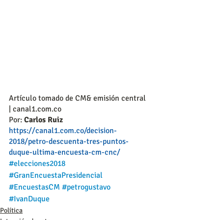
Artículo tomado de CM& emisión central 
| canal1.com.co
Por: 
Carlos Ruiz
https://canal1.com.co/decision-
2018/petro-descuenta-tres-puntos-
duque-ultima-encuesta-cm-cnc/
#elecciones2018
#GranEncuestaPresidencial
#EncuestasCM
#petrogustavo
#IvanDuque
Política