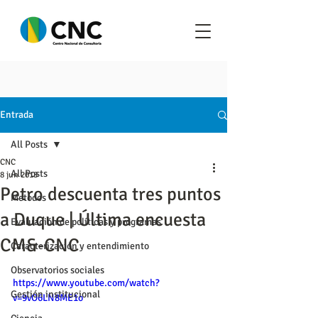
Entrada
All Posts
CNC
All Posts
8 jun 2018
Petro descuenta tres puntos
Metodos
a Duque | Última encuesta
Evaluación de políticas y programas
CM&-CNC
Caracterización y entendimiento
Observatorios sociales
https://www.youtube.com/watch?
Gestión institucional
v=9vO6LN8ME1o