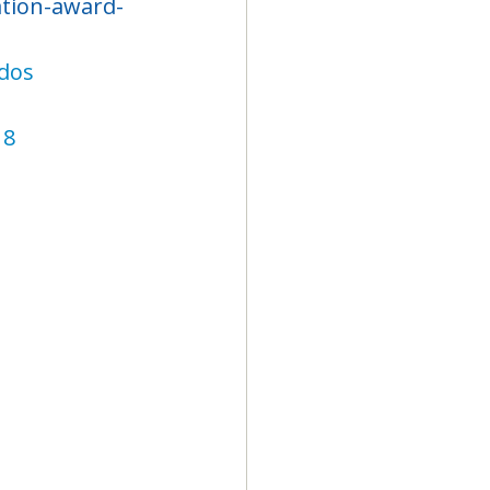
ation-award-
dos
18