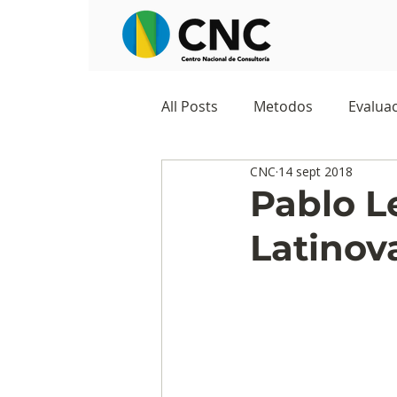
All Posts
Metodos
Evaluac
CNC
14 sept 2018
Observatorios sociales
G
Pablo L
Latinov
Predicciones y tendencias
Marketing
Cultura y ambi
Ecommerce
Reputación d