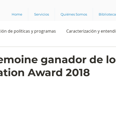
Home
Servicios
Quiénes Somos
Bibliotec
ión de políticas y programas
Caracterización y entend
estión institucional
Ciencia
Apropiación digital
emoine ganador de lo
ation Award 2018
Rating
Política
Intención de voto
Consultas 
ente laboral
Experiencia del cliente
Experiencia de
e los grupos de interés
Marca y posicionamiento