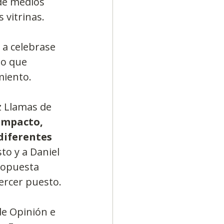
de medios 
 vitrinas.
a celebrase 
so que 
miento.
 Llamas de 
impacto, 
diferentes 
to y a Daniel 
ropuesta 
ercer puesto.
de Opinión e 