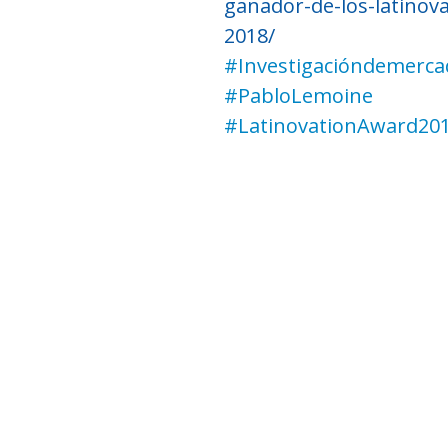
ganador-de-los-latinov
2018/
#Investigacióndemerca
#PabloLemoine
#LatinovationAward20