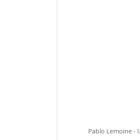
Segmentación, hábitos y usos
Negocios
Consumo de m
Generadores de ideas
Ca
Pablo Lemoine - 