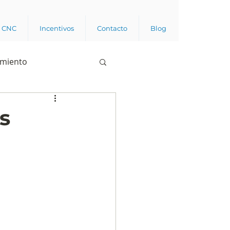
a CNC
Incentivos
Contacto
Blog
imiento
Business analytics
s
de opinión pública
l trabajador