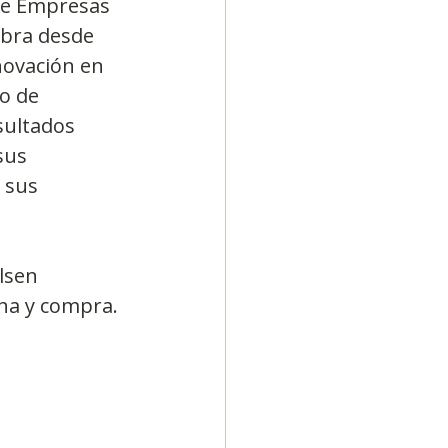
de Empresas 
ebra desde 
novación en 
o de 
sultados 
sus 
 sus 
lsen 
cha y compra.