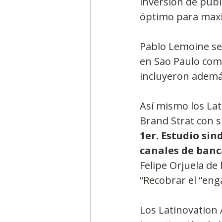
inversión de publ
óptimo para maxim
Pablo Lemoine ser
en Sao Paulo como
incluyeron ademá
Así mismo los La
Brand Strat con 
1er. Estudio sin
canales de banc
Felipe Orjuela de
“Recobrar el “eng
Los Latinovation 