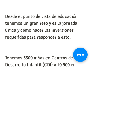
Desde el punto de vista de educación 
tenemos un gran reto y es la jornada 
única y cómo hacer las inversiones 
requeridas para responder a esto. 
Tenemos 3500 niños en Centros de 
Desarrollo Infantil (CDI) y 10.500 en 
colegios. Además unas 4000 personas en 
educación para el trabajo.
¿Qué otro proyecto está en  marcha?
Nosotros graduamos 600 jóvenes al año 
del grado once y de estos el 50 % no 
entra a la universidad, no por falta de 
buenas calificaciones, sino por falta de 
recursos. Ahora tenemos un gran reto y 