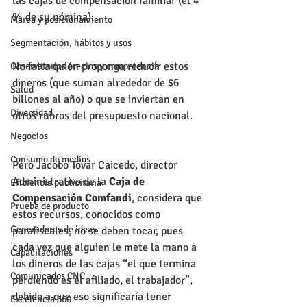
las cajas de compensación familiar (el 4 
% de su nómina).
Marca y posicionamiento
Segmentación, hábitos y usos
No falta quién proponga reducir estos 
Observatorios precios y competencia
dineros (que suman alrededor de $6 
Salud
billones al año) o que se inviertan en 
Diversidad
otros rubros del presupuesto nacional.
Negocios
Consumo de medios
Pero Jacobo Tovar Caicedo, director 
Administrativo de la 
Caja de 
Eficiencia publicitaria
Compensación Comfandi
, considera que 
Prueba de producto
estos recursos, conocidos como 
Generadores de ideas
parafiscales, no se deben tocar, pues 
cada vez que alguien le mete la mano a 
Capacitaciones
los dineros de las cajas “el que termina 
Comunicados CNC
perdiendo es el afiliado, el trabajador”, 
debido a que eso significaría tener 
Excelencia 360