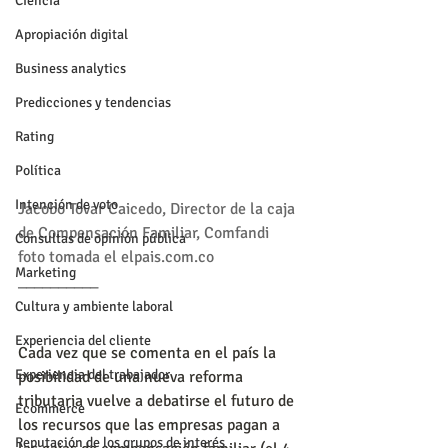
Ciencia
Apropiación digital
Business analytics
Predicciones y tendencias
Rating
Política
Intención de voto
Jacobo Tovar Caicedo, Director de la caja 
de Compensación Familiar, Comfandi
Consultas de opinión pública
foto tomada el elpais.com.co
Marketing
__________
Cultura y ambiente laboral
Experiencia del cliente
Cada vez que se comenta en el país la 
Experiencia del trabajador
posibilidad de una nueva reforma 
tributaria vuelve a debatirse el futuro de 
Ecommerce
los recursos que las empresas pagan a 
Reputación de los grupos de interés