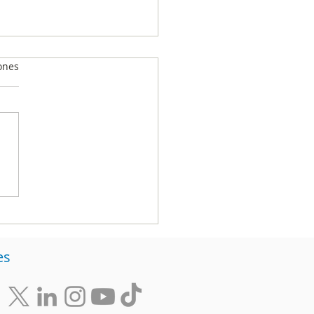
ones
le fue en rating a
ro El Escamoso’ y
s telenovelas
es