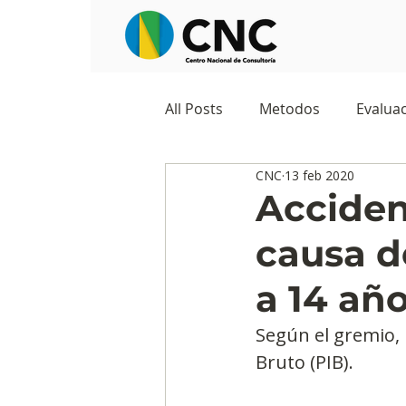
All Posts
Metodos
Evaluac
CNC
13 feb 2020
Observatorios sociales
G
Accident
causa d
Predicciones y tendencias
a 14 añ
Marketing
Cultura y ambi
Según el gremio, 
Bruto (PIB).
Ecommerce
Reputación d