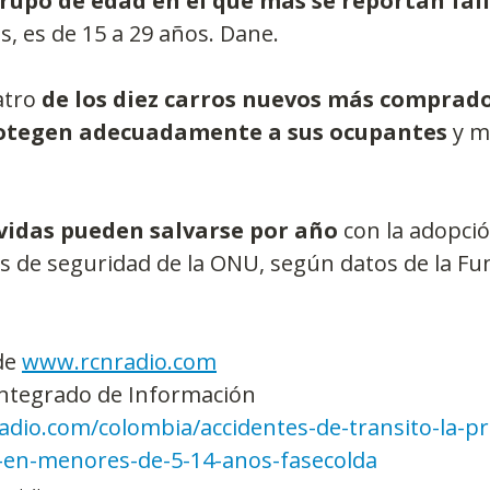
grupo de edad en el que más se reportan fal
, es de 15 a 29 años. Dane.
atro
 de los diez carros nuevos más comprado
otegen adecuadamente a sus ocupantes
 y 
0 vidas pueden salvarse por año 
con la adopci
s de seguridad de la ONU, según datos de la Fu
de 
www.rcnradio.com
Integrado de Información
dio.com/colombia/accidentes-de-transito-la-pri
-en-menores-de-5-14-anos-fasecolda