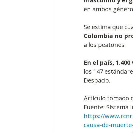
masculino y el 
en ambos géneros
Se estima que cu
Colombia no pr
a los peatones.
En el país, 1.40
los 147 estándare
Despacio.
Articulo tomado 
Fuente: Sistema 
https://www.rcnra
causa-de-muerte