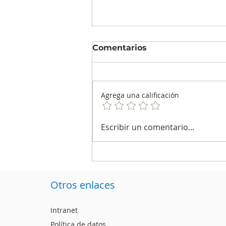
Comentarios
Agrega una calificación
Blu Radio es la emisora
Escribir un comentario...
más escuchada en el
país, según informe del
CNC
Otros enlaces
Intranet
Política de datos