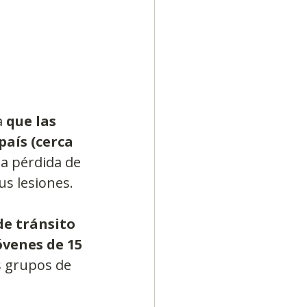
 
que las 
país (cerca 
la pérdida de 
s lesiones.
de tránsito 
óvenes de 15 
s grupos de 