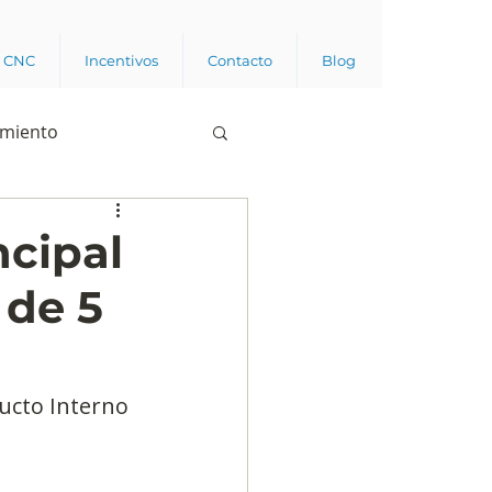
a CNC
Incentivos
Contacto
Blog
imiento
Business analytics
ncipal
 de 5
de opinión pública
l trabajador
ducto Interno 