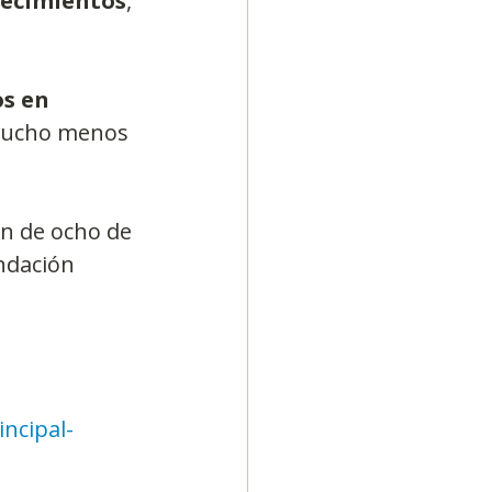
lecimientos
, 
s en 
mucho menos 
ón de ocho de 
ndación 
ncipal-