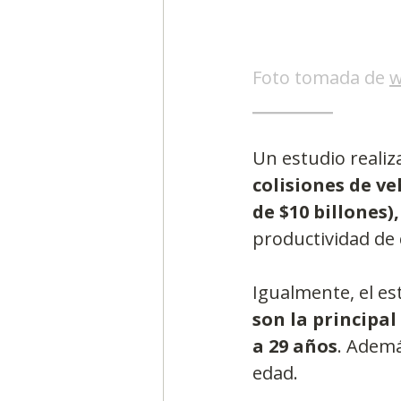
Foto tomada de 
w
__________
Un estudio realiz
colisiones de ve
de $10 billones),
productividad de
Igualmente, el es
son la principal
a 29 años
. Ademá
edad.