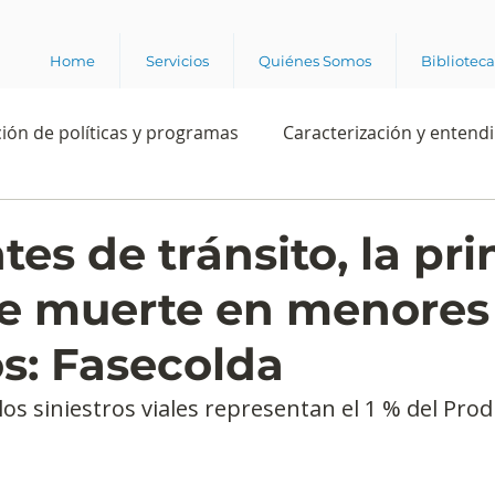
Home
Servicios
Quiénes Somos
Bibliotec
ión de políticas y programas
Caracterización y entend
estión institucional
Ciencia
Apropiación digital
es de tránsito, la pri
e muerte en menores
Rating
Política
Intención de voto
Consultas 
os: Fasecolda
ente laboral
Experiencia del cliente
Experiencia de
los siniestros viales representan el 1 % del Pro
e los grupos de interés
Marca y posicionamiento