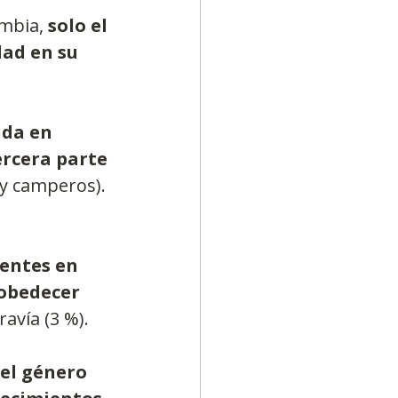
ombia,
 solo el 
dad en su 
ida en 
tercera parte
 y camperos). 
dentes en 
sobedecer 
avía (3 %).
el género 