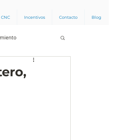
a CNC
Incentivos
Contacto
Blog
imiento
Business analytics
ero,
de opinión pública
l trabajador