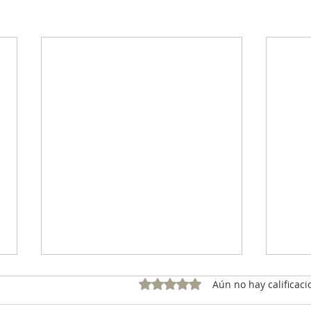
Obtuvo 0 de 5 estrellas.
Aún no hay calificaci