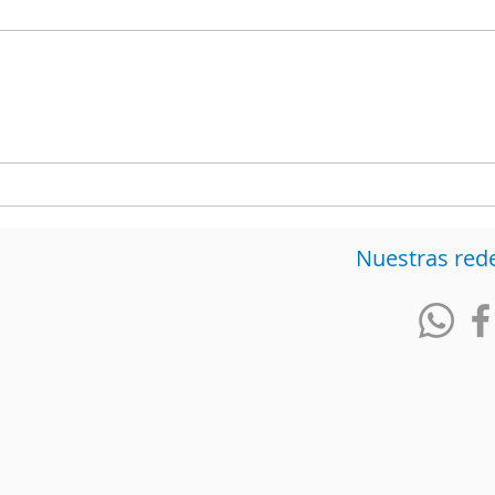
La encuesta del Centro
Encu
Nacional de Consultoría
entr
fue la más cercana a los
sosp
resultados
Nuestras red