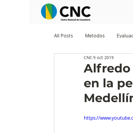
All Posts
Metodos
Evaluac
CNC
9 oct 2019
Observatorios sociales
G
Alfredo
en la pe
Predicciones y tendencias
Medellí
Marketing
Cultura y ambi
https://www.youtube
Ecommerce
Reputación d