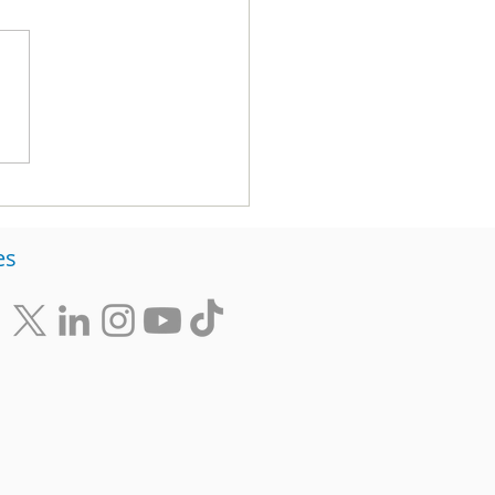
estas electorales:
e el método, la
echa y la evidencia
es