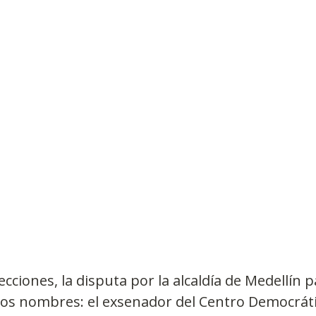
Observatorios precios y competencia
Salud
edios
Eficiencia publicitaria
Prueba de producto
pacitaciones
lecciones, la disputa por la alcaldía de Medellín p
dos nombres: el exsenador del Centro Democráti