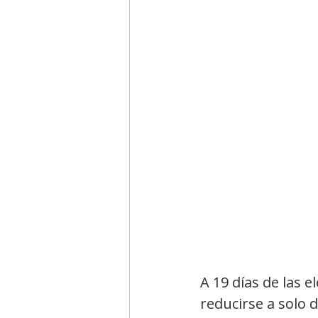
Segmentación, hábitos y usos
Negocios
Consumo de m
Generadores de ideas
Ca
A 19 días de las e
reducirse a solo 