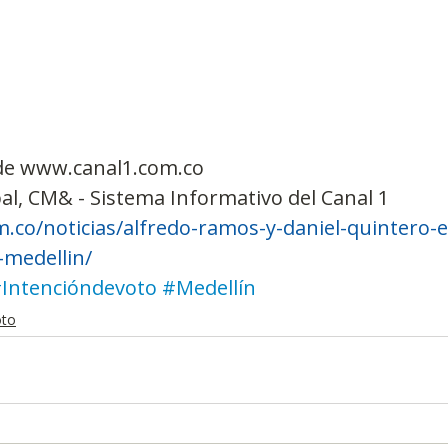
de www.canal1.com.co
al, CM& - Sistema Informativo del Canal 1
m.co/noticias/alfredo-ramos-y-daniel-quintero-e
-medellin/
Intencióndevoto
#Medellín
oto