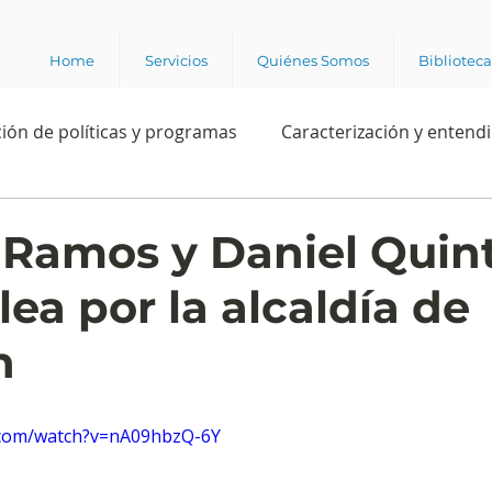
Home
Servicios
Quiénes Somos
Bibliotec
ión de políticas y programas
Caracterización y entend
estión institucional
Ciencia
Apropiación digital
 Ramos y Daniel Quint
lea por la alcaldía de
Rating
Política
Intención de voto
Consultas 
n
ente laboral
Experiencia del cliente
Experiencia de
.com/watch?v=nA09hbzQ-6Y
e los grupos de interés
Marca y posicionamiento