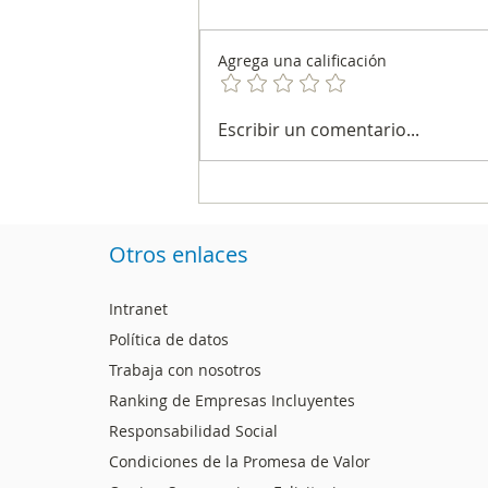
Agrega una calificación
La encuesta de CAMBIO
Escribir un comentario...
y el Centro Nacional de
Consultoría fue la más
precisa de la segunda
vuelta
Otros enlaces
Intranet
Política de datos
Trabaja con nosotros
Ranking de Empresas Incluyentes
Responsabilidad Social
Condiciones de la Promesa de Valor