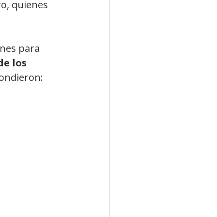
o, quienes 
iones para 
de los 
pondieron: