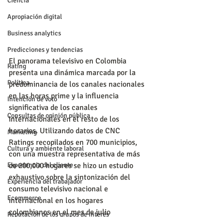
Ciencia
Apropiación digital
Business analytics
Predicciones y tendencias
El panorama televisivo en Colombia 
Rating
presenta una dinámica marcada por la 
Política
predominancia de los canales nacionales 
en las horas prime y la influencia 
Intención de voto
significativa de los canales 
Consultas de opinión pública
internacionales en el resto de los 
horarios. Utilizando datos de CNC 
Marketing
Ratings recopilados en 700 municipios, 
Cultura y ambiente laboral
con una muestra representativa de más 
de 200,000 hogares se hizo un estudio 
Experiencia del cliente
exhaustivo sobre la sintonización del 
Experiencia del trabajador
consumo televisivo nacional e 
Ecommerce
internacional en los hogares 
colombianos en el mes de julio 
Reputación de los grupos de interés