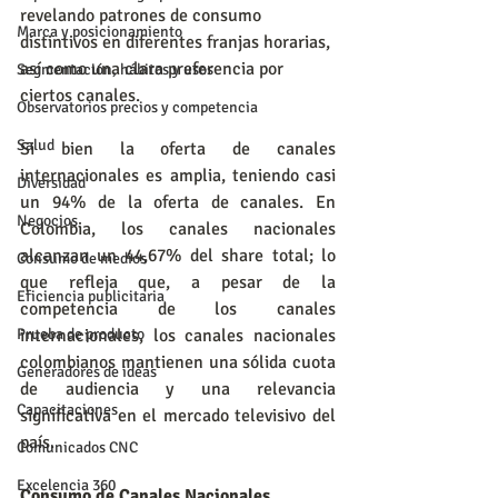
revelando patrones de consumo 
Marca y posicionamiento
distintivos en diferentes franjas horarias, 
así como una clara preferencia por 
Segmentación, hábitos y usos
ciertos canales.
Observatorios precios y competencia
Salud
Si bien la oferta de canales 
internacionales es amplia, teniendo casi 
Diversidad
un 94% de la oferta de canales. En 
Negocios
Colombia, los canales nacionales 
alcanzan un 44,67% del share total; lo 
Consumo de medios
que refleja que, a pesar de la 
Eficiencia publicitaria
competencia de los canales 
internacionales, los canales nacionales 
Prueba de producto
colombianos mantienen una sólida cuota 
Generadores de ideas
de audiencia y una relevancia 
Capacitaciones
significativa en el mercado televisivo del 
país.
Comunicados CNC
Excelencia 360
Consumo de Canales Nacionales