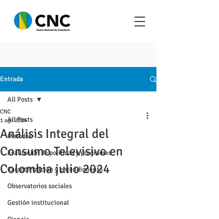
Entrada
All Posts
CNC
All Posts
1 ago 2024
Análisis Integral del
Metodos
Consumo Televisivo en
Evaluación de políticas y programas
Colombia julio 2024
Caracterización y entendimiento
Observatorios sociales
Gestión institucional