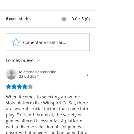
0.0 / 5 (0)
6 comentarios
Comentar y calificar...
Blu Radio es la emisora
Así le fue en rati
más escuchada en el país,
El Escamoso’ y ot
según informe del CNC
telenovelas
Lo más nuevo
Miembro desconocido
23 oct 2024
Obtuvo 4 de 5 estrellas.
When it comes to selecting an online 
slots platform like Winspirit Ca Sat, there 
are several crucial factors that come into 
play. First and foremost, the variety of 
games offered is essential. A platform 
with a diverse selection of slot games 
ensures that players can find something 