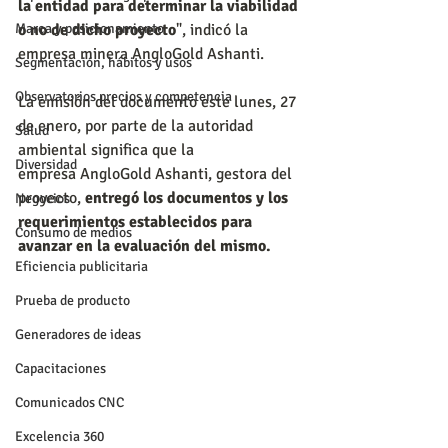
la entidad para determinar la viabilidad 
Marca y posicionamiento
o no de dicho proyecto
", indicó la 
empresa minera AngloGold Ashanti. 
Segmentación, hábitos y usos
Observatorios precios y competencia
La emisión del documento este lunes, 27 
de enero, por parte de la autoridad 
Salud
ambiental significa que la 
Diversidad
empresa AngloGold Ashanti, gestora del 
proyecto, 
entregó los documentos y los 
Negocios
requerimientos establecidos para 
Consumo de medios
avanzar en la evaluación del mismo.
Eficiencia publicitaria
Prueba de producto
Generadores de ideas
Capacitaciones
Comunicados CNC
Excelencia 360