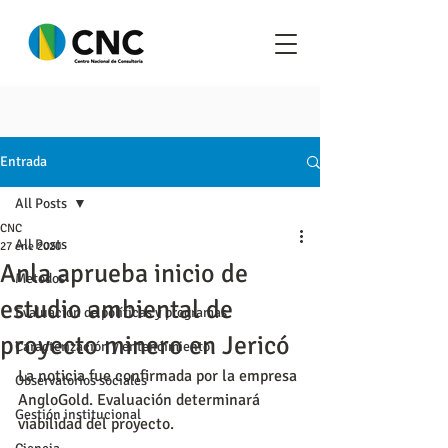
Entrada
All Posts
CNC
All Posts
27 ene 2020
Anla aprueba inicio de
Metodos
estudio ambiental de
Evaluación de políticas y programas
proyecto minero en Jericó
Caracterización y entendimiento
La noticia fue confirmada por la empresa 
Observatorios sociales
AngloGold. Evaluación determinará 
Gestión institucional
viabilidad del proyecto.