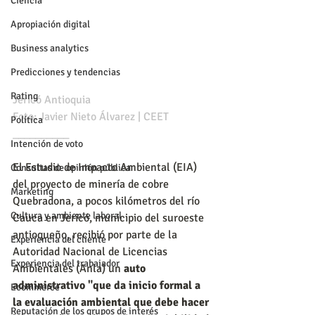
Ciencia
Apropiación digital
Business analytics
Predicciones y tendencias
Rating
Jericó Antioquia
Foto: Javier Nieto Álvarez | CEET
Política
__________
Intención de voto
El Estudio de Impacto Ambiental (EIA) 
Consultas de opinión pública
del proyecto de minería de cobre 
Marketing
Quebradona, a pocos kilómetros del río 
Cultura y ambiente laboral
Cauca en Jericó, municipio del suroeste 
antioqueño, recibió por parte de la 
Experiencia del cliente
Autoridad Nacional de Licencias 
Experiencia del trabajador
Ambientales (Anla) un
 auto 
administrativo "que da inicio formal a 
Ecommerce
la evaluación ambiental que debe hacer 
Reputación de los grupos de interés