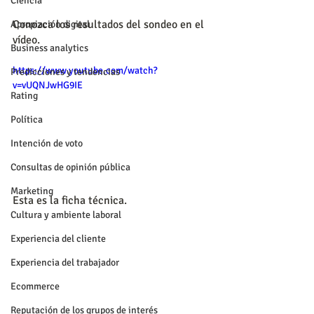
Ciencia
Conozca los resultados del sondeo en el 
Apropiación digital
vídeo.
Business analytics
https://www.youtube.com/watch?
Predicciones y tendencias
v=vUQNJwHG9IE
Rating
Política
Intención de voto
Consultas de opinión pública
Marketing
Esta es la ficha técnica.
Cultura y ambiente laboral
Experiencia del cliente
Experiencia del trabajador
Ecommerce
Reputación de los grupos de interés