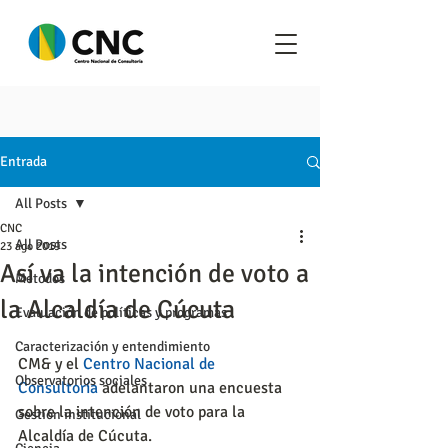
Entrada
All Posts
CNC
All Posts
23 ago 2019
Así va la intención de voto a
Metodos
la Alcaldía de Cúcuta
Evaluación de políticas y programas
Caracterización y entendimiento
CM& y el 
Centro Nacional de 
Observatorios sociales
Consultoría
 adelantaron una encuesta 
sobre la intención de voto para la 
Gestión institucional
Alcaldía de Cúcuta.