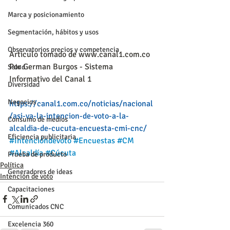
Marca y posicionamiento
Segmentación, hábitos y usos
Observatorios precios y competencia
Artículo tomado de www.canal1.com.co
Por German Burgos - Sistema 
Salud
Informativo del Canal 1
Diversidad
Negocios
https://canal1.com.co/noticias/nacional
/asi-va-la-intencion-de-voto-a-la-
Consumo de medios
alcaldia-de-cucuta-encuesta-cmi-cnc/
Eficiencia publicitaria
#Intencióndevoto
#Encuestas
#CM
#Alcaldía
#Cúcuta
Prueba de producto
Política
Generadores de ideas
Intención de voto
Capacitaciones
Comunicados CNC
Excelencia 360