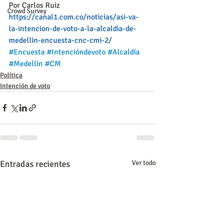
Por Carlos Ruiz
Crowd Survey
https://canal1.com.co/noticias/asi-va-
la-intencion-de-voto-a-la-alcaldia-de-
medellin-encuesta-cnc-cmi-2/
#Encuesta
#Intencióndevoto
#Alcaldía
#Medellín
#CM
Política
Intención de voto
Entradas recientes
Ver todo