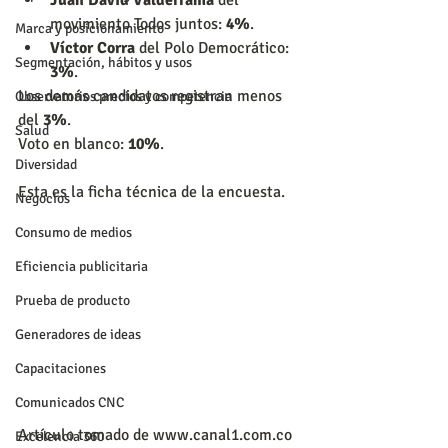
movimiento Todos juntos: 
4%
.  
Marca y posicionamiento
Víctor Corra
 del Polo Democrático: 
Segmentación, hábitos y usos
3%
. 
Los demás candidatos registran menos 
Observatorios precios y competencia
del 
3%
.
Salud
Voto en blanco: 
10%
.
Diversidad
Esta es la ficha técnica de la encuesta.
Negocios
Consumo de medios
Eficiencia publicitaria
Prueba de producto
Generadores de ideas
Capacitaciones
Comunicados CNC
Artículo tomado de www.canal1.com.co
Excelencia 360