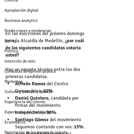
Ciencia
Apropiación digital
Business analytics
Predicciones y tendencias
En las elecciones del próximo domingo 
para la Alcaldía de Medellín, 
¿por cuál 
Rating
de los siguientes candidatos votaría 
Política
usted?
Intención de voto
Hay un empate técnico entre los dos 
Consultas de opinión pública
primeros candidatos. 
Marketing
Alfredo Ramos
 del Centro 
Democrático: 
32%
.  
Cultura y ambiente laboral
Daniel Quintero
, candidato por 
Experiencia del cliente
firmas del movimiento 
Independiente: 
30%
.  
Experiencia del trabajador
Santiago Gómez
 del movimiento 
Ecommerce
Seguimos contando con vos: 
13%
.  
Reputación de los grupos de interés
Juan David Valderrama
 del 