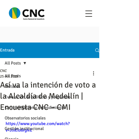
Entrada
All Posts
CNC
All Posts
25 oct 2019
Así va la intención de voto a
Metodos
la Alcaldía de Medellín |
Evaluación de políticas y programas
Encuesta CNC – CMI
Caracterización y entendimiento
Observatorios sociales
https://www.youtube.com/watch?
Gestión institucional
v=JtvElo6rgNE