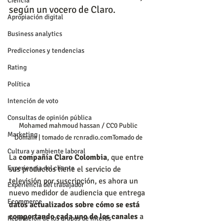
Ciencia
según un vocero de Claro.
Apropiación digital
Business analytics
Predicciones y tendencias
Rating
Política
Intención de voto
Consultas de opinión pública
Mohamed mahmoud hassan / CC0 Public 
Marketing
Domain | tomado de rcnradio.comTomado de 
Cultura y ambiente laboral
La 
compañía Claro Colombia
, que entre 
Experiencia del cliente
sus productos tiene el servicio de 
televisión por suscripción, es ahora un 
Experiencia del trabajador
nuevo medidor de audiencia que entrega 
Ecommerce
datos actualizados sobre cómo se está 
comportando cada uno de los canales 
a 
Reputación de los grupos de interés