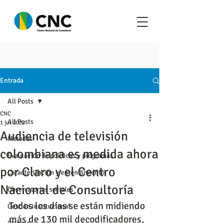
Entrada
All Posts
CNC
All Posts
1 jul 2022
Audiencia de televisión
Metodos
colombiana es medida ahora
Evaluación de políticas y programas
por Claro y el Centro
Caracterización y entendimiento
Nacional de Consultoría
Observatorios sociales
Todos los días se están midiendo 
Gestión institucional
más de 130 mil decodificadores, 