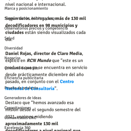
nivel nacional e internacional.
Marca y posicionamiento
Según datos entregados, 
más de 130 mil 
Segmentación, hábitos y usos
decodificadores en 98 municipios y 
Observatorios precios y competencia
ciudades 
están siendo visualizados cada 
Salud
día.
Diversidad
Daniel Rojas, director de Claro Media
, 
Negocios
explicó en 
RCN Mundo
que “este es un 
producto que ya se encuentra en servicio 
Consumo de medios
desde prácticamente diciembre del año 
Eficiencia publicitaria
pasado, en conjunto con el 
Centro 
Prueba de producto
Nacional de Consultoría
”.
Generadores de ideas
Destaco que “hemos avanzado esa 
Capacitaciones
misión desde el segundo semestre del 
2021, venimos midiendo 
Comunicados CNC
aproximadamente 130 mil 
Excelencia 360
decodificadores a nivel nacional que 