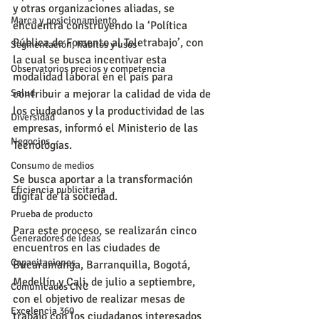
y otras organizaciones aliadas, se 
Marca y posicionamiento
encuentra construyendo la ‘Política 
Pública de Fomento al Teletrabajo’, con 
Segmentación, hábitos y usos
la cual se busca incentivar esta 
Observatorios precios y competencia
modalidad laboral en el país para 
Salud
contribuir a mejorar la calidad de vida de 
los ciudadanos y la productividad de las 
Diversidad
empresas, informó el Ministerio de las 
Negocios
Tecnologías.
Consumo de medios
Se busca aportar a la transformación 
Eficiencia publicitaria
digital de la sociedad.
Prueba de producto
Para este proceso, se realizarán cinco 
Generadores de ideas
encuentros en las ciudades de 
Capacitaciones
Bucaramanga, Barranquilla, Bogotá, 
Medellín y Cali, de julio a septiembre, 
Comunicados CNC
con el objetivo de realizar mesas de 
Excelencia 360
trabajo con los ciudadanos interesados 