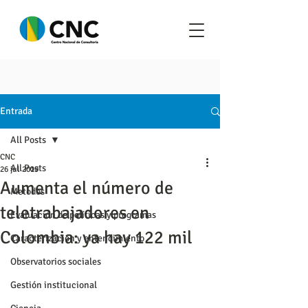
Entrada
All Posts
CNC
All Posts
26 jul 2019
Aumenta el número de
Metodos
teletrabajadores en
Evaluación de políticas y programas
Colombia: ya hay 122 mil
Caracterización y entendimiento
Observatorios sociales
Gestión institucional