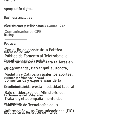
Ciencia
Apropiación digital
Business analytics
Por Guillermo Romero Salamanca-
Predicciones y tendencias
Comunicaciones CPB
Rating
___________
Política
Con el fin de construir la Política 
Intención de voto
Pública de Fomento al Teletrabajo, el 
Consultas de opinión pública
Gobierno Nacional realizará talleres en 
Bucaramanga, Barranquilla, Bogotá, 
Marketing
Medellín y Cali para recibir los aportes, 
Cultura y ambiente laboral
comentarios y experiencias de la 
ciudadanía sobre esta modalidad laboral.
Experiencia del cliente
Bajo el liderazgo del Ministerio del 
Experiencia del trabajador
Trabajo y el acompañamiento del 
Ecommerce
Ministerio de Tecnologías de la 
Información y las Comunicaciones (TIC) 
Reputación de los grupos de interés