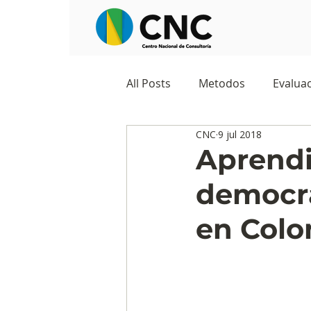
All Posts
Metodos
Evaluac
CNC
9 jul 2018
Observatorios sociales
G
Aprendiz
democra
Predicciones y tendencias
en Col
Marketing
Cultura y ambi
Ecommerce
Reputación d