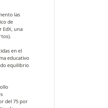
mento las 
ico de 
r EdX, una 
tos).
idas en el 
ema educativo 
do equilibrio 
ollo 
s 
r del 75 por 