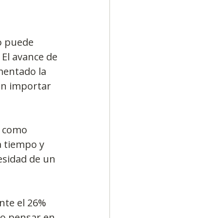
o puede 
El avance de 
mentado la 
in importar 
n como 
a tiempo y 
esidad de un 
te el 26% 
io pensar en 