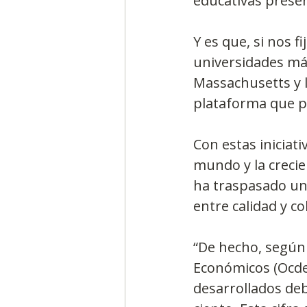
educativas presen
Y es que, si nos 
universidades más
Massachusetts y l
plataforma que pe
Con estas iniciati
mundo y la crecie
ha traspasado una
entre calidad y c
“De hecho, según 
Económicos (Ocde)
desarrollados deb