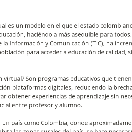
ual es un modelo en el que el estado colombian
ducación, haciéndola más asequible para todos. 
e la Información y Comunicación (TIC), ha incre
 población para acceder a educación de calidad, s
n virtual? Son programas educativos que tiene
ión plataformas digitales, reduciendo la brech
rar obtener experiencias de aprendizaje sin nec
cial entre profesor y alumno.
n un país como Colombia, donde aproximadamen
abita las zonas rurales del país, se hace necesar