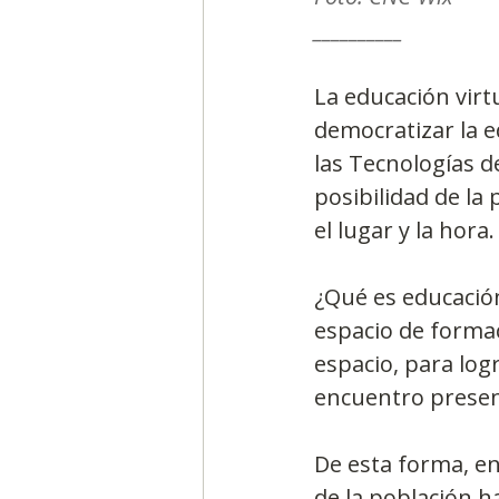
__________
La educación virt
democratizar la e
las Tecnologías d
posibilidad de la
el lugar y la hora.
¿Qué es educació
espacio de formac
espacio, para log
encuentro presen
De esta forma, e
de la población h