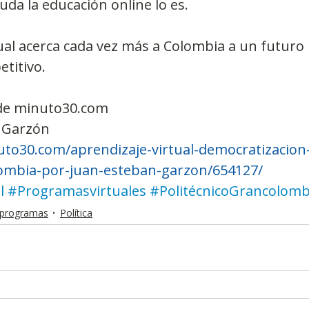
duda la educación online lo es.
ual acerca cada vez más a Colombia a un futuro
etitivo.
 de minuto30.com
 Garzón
to30.com/aprendizaje-virtual-democratizacion-
ombia-por-juan-esteban-garzon/654127/
l
#Programasvirtuales
#PolitécnicoGrancolom
y programas
Política