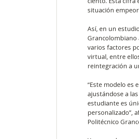
ciento. Esta cifra
situación empeora
Así, en un estudio
Grancolombiano a
varios factores p
virtual, entre ell
reintegración a u
“Este modelo es e
ajustándose a las
estudiante es úni
personalizado”, a
Politécnico Gran