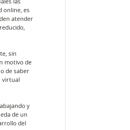
ales las 
online, es 
eden atender 
reducido, 
e, sin 
n motivo de 
o de saber 
virtual 
rabajando y 
ueda de un 
rrollo del 