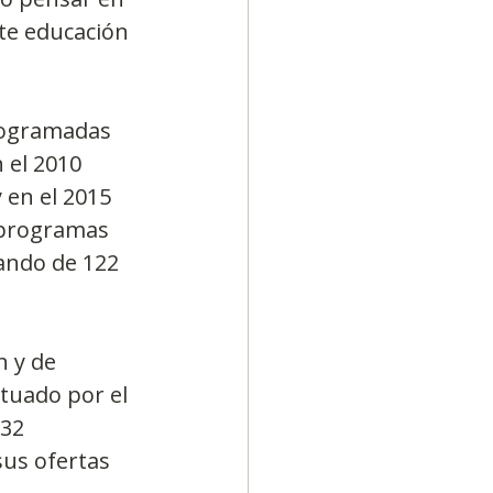
te educación 
rogramadas 
 el 2010 
 en el 2015 
e programas 
ando de 122 
 y de 
tuado por el 
32 
sus ofertas 