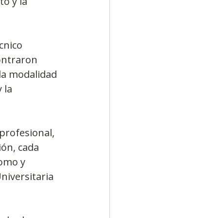
o y la 
cnico 
ontraron 
 la modalidad 
 la 
profesional, 
ión, cada 
omo y 
niversitaria 