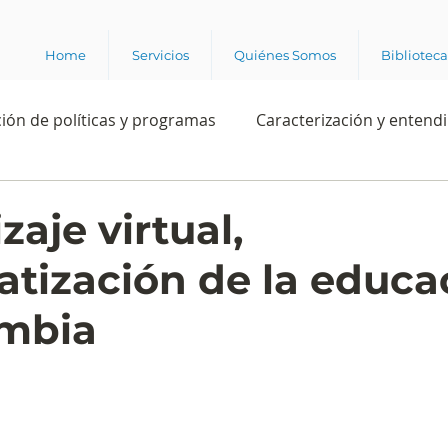
Home
Servicios
Quiénes Somos
Bibliotec
ión de políticas y programas
Caracterización y entend
estión institucional
Ciencia
Apropiación digital
aje virtual,
tización de la educa
Rating
Política
Intención de voto
Consultas 
ombia
ente laboral
Experiencia del cliente
Experiencia de
e los grupos de interés
Marca y posicionamiento