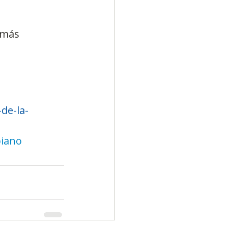
 más 
de-la-
biano