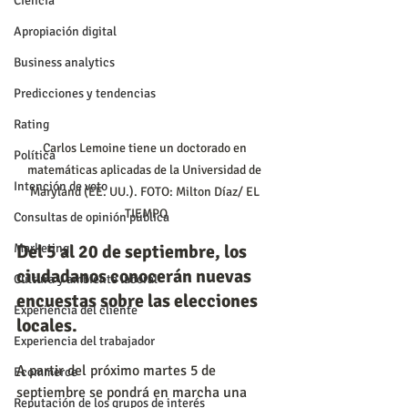
Ciencia
Apropiación digital
Business analytics
Predicciones y tendencias
Rating
Carlos Lemoine tiene un doctorado en 
Política
matemáticas aplicadas de la Universidad de 
Intención de voto
Maryland (EE. UU.). FOTO: Milton Díaz/ EL 
TIEMPO
Consultas de opinión pública
Marketing
Del 5 al 20 de septiembre, los 
ciudadanos conocerán nuevas 
Cultura y ambiente laboral
encuestas sobre las elecciones 
Experiencia del cliente
locales.
Experiencia del trabajador
A partir del próximo martes 5 de 
Ecommerce
septiembre se pondrá en marcha una 
Reputación de los grupos de interés