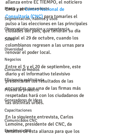
alianza entre EL TIEMPO, el noticiero 
Marca y posicionamiento
CM& y el 
Centro Nacional de 
Consultoría (CNC)
para tomarles el 
Segmentación, hábitos y usos
pulso a las elecciones en las principales 
Observatorios precios y competencia
ciudades del país, que tendrán su día 
crucial el 29 de octubre, cuando los 
Salud
colombianos regresen a las urnas para 
Diversidad
renovar el poder local.
Negocios
Entre el 5 y el 20 de septiembre, este 
Consumo de medios
diario y el informativo televisivo 
Eficiencia publicitaria
presentarán los resultados de las 
encuestas que una de las firmas más 
Prueba de producto
respetadas hará con los ciudadanos de 
Generadores de ideas
las distintas urbes.
Capacitaciones
En la siguiente entrevista, Carlos 
Comunicados CNC
Lemoine, presidente del CNC, da 
Excelencia 360
detalles de esta alianza para que los 