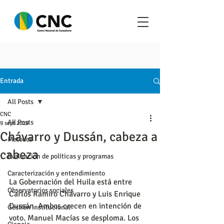
Entrada
All Posts
CNC
All Posts
9 sept 2019
Chávarro y Dussán, cabeza a
Metodos
cabeza
Evaluación de políticas y programas
Caracterización y entendimiento
La Gobernación del Huila está entre 
Observatorios sociales
Carlos Ramiro Chávarro y Luis Enrique 
Dussán. Ambos crecen en intención de 
Gestión institucional
voto. Manuel Macías se desploma. Los 