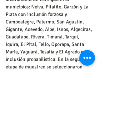
municipios: Neiva, Pitalito, Garzón y La 
Plata con inclusión forzosa y 
Campoalegre, Palermo, San Agustín, 
Gigante, Acevedo, Aipe, Isnos, Algeciras, 
Guadalupe, Rivera, Timaná, Tarqui, 
Iquira, El Pital, Tello, Oporapa, Santa 
María, Yaguará, Tesalia y El Agrado con 
inclusión probabilística. En la segunda 
etapa de muestreo se seleccionaron 
aleatoriamente hogares a partir del 
directorio telefónico disponible en el 
Centro nacional de Consultoría (marco 
de muestreo); en Neiva, la selección de 
los hogares tuvo en cuenta el nivel 
socioeconómico de la vivienda. En cada 
hogar se encuestó a la persona de la 
población objetivo que contestó el 
teléfono (previa verificación de que 