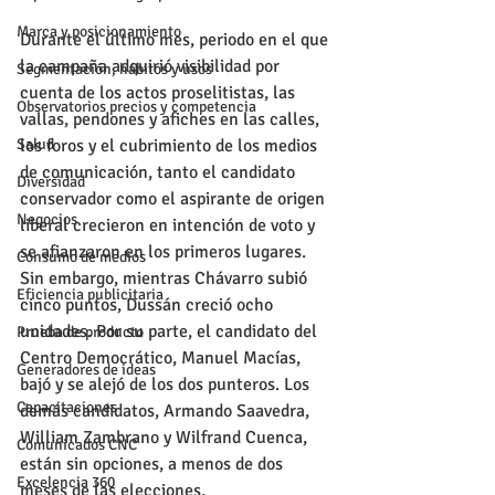
Marca y posicionamiento
Durante el último mes, periodo en el que 
la campaña adquirió visibilidad por 
Segmentación, hábitos y usos
cuenta de los actos proselitistas, las 
Observatorios precios y competencia
vallas, pendones y afiches en las calles, 
los foros y el cubrimiento de los medios 
Salud
de comunicación, tanto el candidato 
Diversidad
conservador como el aspirante de origen 
Negocios
liberal crecieron en intención de voto y 
se afianzaron en los primeros lugares. 
Consumo de medios
Sin embargo, mientras Chávarro subió 
Eficiencia publicitaria
cinco puntos, Dussán creció ocho 
unidades. Por su parte, el candidato del 
Prueba de producto
Centro Democrático, Manuel Macías, 
Generadores de ideas
bajó y se alejó de los dos punteros. Los 
Capacitaciones
demás candidatos, Armando Saavedra, 
William Zambrano y Wilfrand Cuenca, 
Comunicados CNC
están sin opciones, a menos de dos 
Excelencia 360
meses de las elecciones.