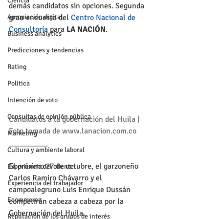
Ciencia
demás candidatos sin opciones. Segunda 
Apropiación digital
gran encuesta del 
Centro Nacional de 
Consultoría
 para 
LA NACIÓN
.
Business analytics
Predicciones y tendencias
Rating
Política
Intención de voto
Consultas de opinión pública
Candidatos a la gobernación del Huila | 
Foto tomada de www.lanacion.com.co
Marketing
__________
Cultura y ambiente laboral
El próximo 27 de octubre, el garzoneño 
Experiencia del cliente
Carlos Ramiro Chávarro y el 
Experiencia del trabajador
campoalegruno Luis Enrique Dussán 
Ecommerce
competirán cabeza a cabeza por la 
Gobernación del Huila.
Reputación de los grupos de interés