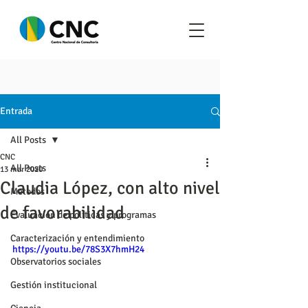
Entrada
All Posts
CNC
All Posts
13 mar 2020
Claudia López, con alto nivel
Metodos
de favorabilidad
Evaluación de políticas y programas
Caracterización y entendimiento
https://youtu.be/78S3X7hmH24
Observatorios sociales
Gestión institucional