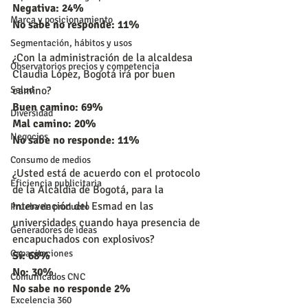
Negativa: 24%
Marca y posicionamiento
No sabe no responde: 11%
Segmentación, hábitos y usos
¿Con la administración de la alcaldesa 
Observatorios precios y competencia
Claudia López, Bogotá irá por buen 
camino?
Salud
Buen camino: 69%
Diversidad
Mal camino: 20%
Negocios
No sabe no responde: 11%
Consumo de medios
¿Usted está de acuerdo con el protocolo 
Eficiencia publicitaria
de la Alcaldía de Bogotá, para la 
intervención del Esmad en las 
Prueba de producto
universidades cuando haya presencia de 
Generadores de ideas
encapuchados con explosivos?
Capacitaciones
Sí: 68%
No: 30%
Comunicados CNC
No sabe no responde 2%
Excelencia 360