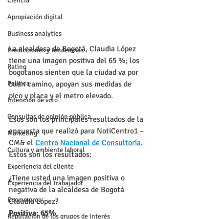
Ciencia
Apropiación digital
Business analytics
La alcaldesa de Bogotá, Claudia López 
Predicciones y tendencias
tiene una imagen positiva del 65 %; los 
Rating
bogotanos sienten que la ciudad va por 
buen camino, apoyan sus medidas de 
Política
pico y placa y el metro elevado.
Intención de voto
Consultas de opinión pública
Esos son los principales resultados de la 
encuesta que realizó para NotiCentro1 – 
Marketing
CM& el 
Centro Nacional de Consultoría
. 
Cultura y ambiente laboral
Estos son los resultados:
Experiencia del cliente
¿Tiene usted una imagen positiva o 
Experiencia del trabajador
negativa de la alcaldesa de Bogotá 
Ecommerce
Claudia López?
Positiva: 65%
Reputación de los grupos de interés