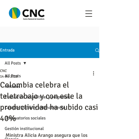
Entrada
All Posts
CNC
All Posts
14 dic 2018
Colombia celebra el
Metodos
teletrabajo y con este la
Evaluación de políticas y programas
productividad ha subido casi
Caracterización y entendimiento
40%
Observatorios sociales
Gestión institucional
Ministra Alicia Arango asegura que los 