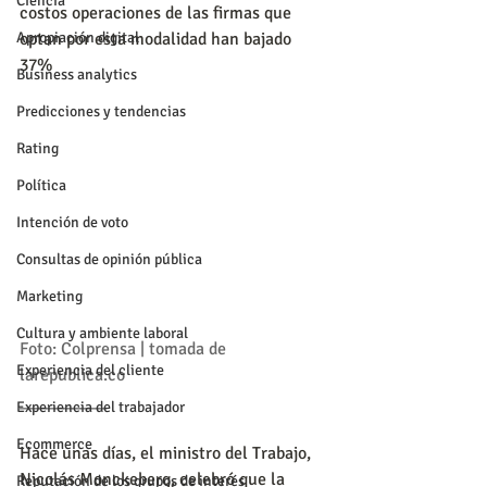
Ciencia
costos operaciones de las firmas que 
Apropiación digital
optan por esta modalidad han bajado 
37%
Business analytics
Predicciones y tendencias
Rating
Política
Intención de voto
Consultas de opinión pública
Marketing
Cultura y ambiente laboral
Foto: Colprensa | tomada de 
Experiencia del cliente
larepublica.co
__________
Experiencia del trabajador
Ecommerce
Hace unas días, el ministro del Trabajo, 
Nicolás Monckeberg, celebró que la 
Reputación de los grupos de interés