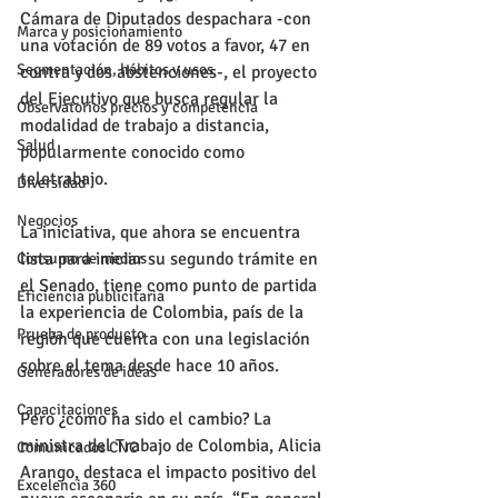
Cámara de Diputados despachara -con 
Marca y posicionamiento
una votación de 89 votos a favor, 47 en 
Segmentación, hábitos y usos
contra y dos abstenciones-, el proyecto 
del Ejecutivo que busca regular la 
Observatorios precios y competencia
modalidad de trabajo a distancia, 
Salud
popularmente conocido como 
teletrabajo.
Diversidad
Negocios
La iniciativa, que ahora se encuentra 
lista para iniciar su segundo trámite en 
Consumo de medios
el Senado, tiene como punto de partida 
Eficiencia publicitaria
la experiencia de Colombia, país de la 
Prueba de producto
región que cuenta con una legislación 
sobre el tema desde hace 10 años.
Generadores de ideas
Capacitaciones
Pero ¿cómo ha sido el cambio? La 
ministra del Trabajo de Colombia, Alicia 
Comunicados CNC
Arango, destaca el impacto positivo del 
Excelencia 360