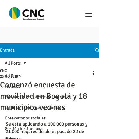
Entrada
All Posts
CNC
All Posts
26 feb 2019
Comenzó encuesta de
Metodos
movilidad en Bogotá y 18
Evaluación de políticas y programas
municipios vecinos
Caracterización y entendimiento
Observatorios sociales
Se está aplicando a 100.000 personas y 
Gestión institucional
21.000 hogares desde el pasado 22 de 