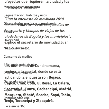
proyectos que requieren la ciudad y los 
Marca y posicionamiento
municipios vecinos.
Segmentación, hábitos y usos
“Con la encuesta de movilidad 2019 
Observatorios precios y competencia
conoceremos los recorridos, medios de 
transporte y tiempos de viajes de los 
Salud
ciudadanos de Bogotá y los municipios”
, 
Diversidad
explicó el secretario de movilidad Juan 
Pablo Bocarejo.
Negocios
Consumo de medios
Eficiencia publicitaria
Los municipios de Cundinamarca, 
vecinos a la capital, donde se está 
Prueba de producto
aplicando la encuesta son
 Bojacá, 
Generadores de ideas
Cajicá, Chía, Cota, El Rosal, La Calera, 
Facatativá, Funza, Gachancipá, Madrid, 
Capacitaciones
Mosquera, Sibaté, Soacha, Sopó, Tabio, 
Comunicados CNC
Tenjo, Tocancipá y Zipaquirá.
Excelencia 360