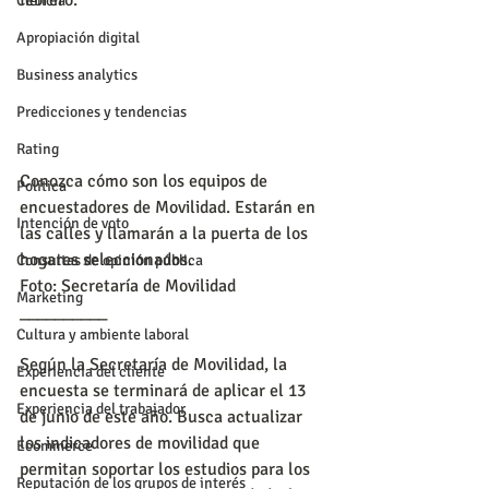
febrero.
Ciencia
Apropiación digital
Business analytics
Predicciones y tendencias
Rating
Conozca cómo son los equipos de 
Política
encuestadores de Movilidad. Estarán en 
Intención de voto
las calles y llamarán a la puerta de los 
hogares seleccionados.
Consultas de opinión pública
Foto: Secretaría de Movilidad
Marketing
__________
Cultura y ambiente laboral
Según la Secretaría de Movilidad, la 
Experiencia del cliente
encuesta se terminará de aplicar el 13 
Experiencia del trabajador
de junio de este año. Busca actualizar 
los indicadores de movilidad que 
Ecommerce
permitan soportar los estudios para los 
Reputación de los grupos de interés