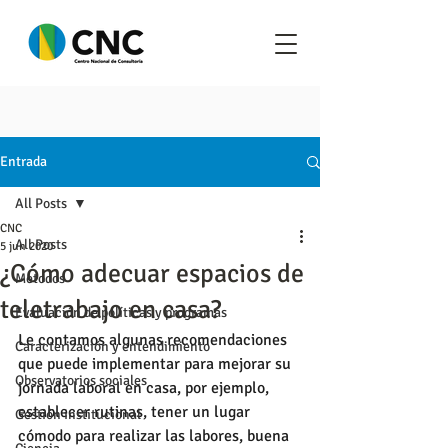
Entrada
All Posts
CNC
All Posts
5 jun 2020
¿Cómo adecuar espacios de
Metodos
teletrabajo en casa?
Evaluación de políticas y programas
Le contamos algunas recomendaciones 
Caracterización y entendimiento
que puede implementar para mejorar su 
Observatorios sociales
jornada laboral en casa, por ejemplo, 
establecer rutinas, tener un lugar 
Gestión institucional
cómodo para realizar las labores, buena 