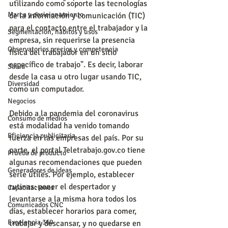
utilizando como soporte las tecnologías 
Marca y posicionamiento
de la información y comunicación (TIC) 
para el contacto entre el trabajador y la 
Segmentación, hábitos y usos
empresa, sin requerirse la presencia 
Observatorios precios y competencia
física del trabajador en un sitio 
específico de trabajo". Es decir, laborar 
Salud
desde la casa u otro lugar usando TIC, 
Diversidad
como un computador.
Negocios
Debido a la pandemia del coronavirus 
Consumo de medios
está modalidad ha venido tomando 
Eficiencia publicitaria
fuerza en las empresas del país. Por su 
parte, el portal Teletrabajo.gov.co tiene 
Prueba de producto
algunas recomendaciones que pueden 
Generadores de ideas
serle útiles. Por ejemplo, establecer 
rutinas: poner el despertador y 
Capacitaciones
levantarse a la misma hora todos los 
Comunicados CNC
días, establecer horarios para comer, 
Excelencia 360
trabajar y descansar, y no quedarse en 