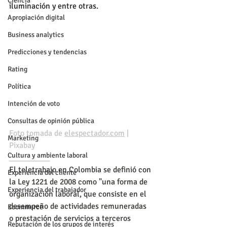
Ciencia
iluminación y entre otras.
Apropiación digital
Business analytics
Predicciones y tendencias
Rating
Política
Intención de voto
Consultas de opinión pública
Foto tomada de 
elespectador.com
 | 
Marketing
Pixabay
Cultura y ambiente laboral
__________
El teletrabajo en Colombia se definió con 
Experiencia del cliente
la Ley 1221 de 2008 como "una forma de 
Experiencia del trabajador
organización laboral, que consiste en el 
desempeño de actividades remuneradas 
Ecommerce
o prestación de servicios a terceros 
Reputación de los grupos de interés