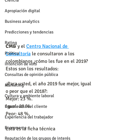
Ciencia
Apropiación digital
Business analytics
Predicciones y tendencias
Rating
CM&
 y el 
Centro Nacional de 
Consultoría
 le consultaron a los 
Política
colombianos ¿cómo les fue en el 2019?
Intención de voto
Estos son los resultados:
Consultas de opinión pública
¿Para usted, el año 2019 fue mejor, igual 
Marketing
o peor que el 2018?:
Cultura y ambiente laboral
Mejor: 23 %.
Igual: 28 %.
Experiencia del cliente
Peor: 48 %.
Experiencia del trabajador
Ecommerce
Esta es la ficha técnica
Reputación de los grupos de interés