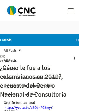
Entrada
All Posts
CNC
All Posts
23 dic 2019
¿Cómo le fue a los
Metodos
colombianos en 2019?,
Evaluación de políticas y programas
encuesta del Centro
Caracterización y entendimiento
Nacional de Consultoría
Observatorios sociales
Gestión institucional
https://youtu.be/dBQbnPG5myY