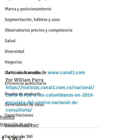
Marca y posicionamiento
Segmentación, hábitos y usos
Observatorios precios y competencia
Salud
Diversidad
Negocios
Artículo tomado de 
www.canal1.com
Consumo de medios
Por William Parra
Eficiencia publicitaria
https://noticias.canal1.com.co/nacional/
Prueba de producto
como-le-fue-a-los-colombianos-en-2019-
encuesta-del-centro-nacional-de-
Generadores de ideas
consultoria/
Capacitaciones
Política
Intención de voto
Comunicados CNC
Excelencia 360