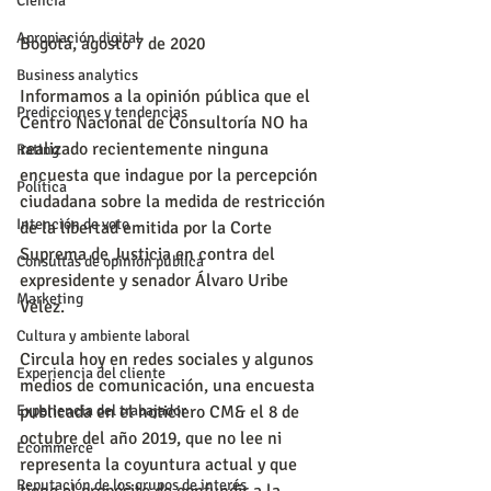
Ciencia
Apropiación digital
Bogotá, agosto 7 de 2020
Business analytics
Informamos a la opinión pública que el 
Predicciones y tendencias
Centro Nacional de Consultoría NO ha 
realizado recientemente ninguna 
Rating
encuesta que indague por la percepción 
Política
ciudadana sobre la medida de restricción 
Intención de voto
de la libertad emitida por la Corte 
Suprema de Justicia en contra del 
Consultas de opinión pública
expresidente y senador Álvaro Uribe 
Marketing
Vélez.
Cultura y ambiente laboral
Circula hoy en redes sociales y algunos 
Experiencia del cliente
medios de comunicación, una encuesta 
publicada en el noticiero CM& el 8 de 
Experiencia del trabajador
octubre del año 2019, que no lee ni 
Ecommerce
representa la coyuntura actual y que 
Reputación de los grupos de interés
tiene el propósito de confundir a la 