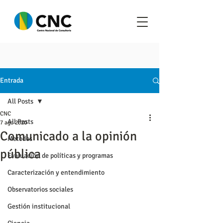
Entrada
All Posts
CNC
All Posts
7 ago 2020
Comunicado a la opinión
Metodos
pública
Evaluación de políticas y programas
Caracterización y entendimiento
Observatorios sociales
Gestión institucional