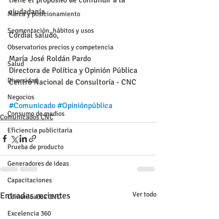
ciudadanía.
Marca y posicionamiento
Segmentación, hábitos y usos
Cordial saludo,
Observatorios precios y competencia
María José Roldán Pardo
Salud
Directora de Política y Opinión Pública 
Diversidad
Centro Nacional de Consultoría - CNC
Negocios
#Comunicado
#Opiniónpública
Consumo de medios
Comunicados CNC
Eficiencia publicitaria
Prueba de producto
Generadores de ideas
Capacitaciones
Entradas recientes
Ver todo
Comunicados CNC
Excelencia 360