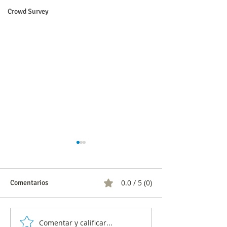
Crowd Survey
0.0 / 5 (0)
Comentarios
Comentar y calificar...
CNC aclara sondeo por
Comunicado a la 