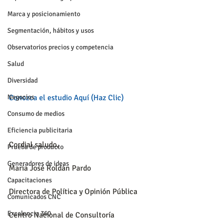
Marca y posicionamiento
Segmentación, hábitos y usos
Observatorios precios y competencia
Salud
Diversidad
Conozca el estudio Aquí (Haz Clic) 
Negocios
Consumo de medios
Eficiencia publicitaria
Cordial saludo,
Prueba de producto
Generadores de ideas
María José Roldán Pardo
Capacitaciones
Directora de Política y Opinión Pública
Comunicados CNC
Excelencia 360
Centro Nacional de Consultoría