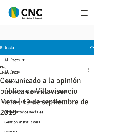
Entrada
All Posts
CNC
All Posts
19 sept 2019
Comunicado a la opinión
Metodos
pública de Villavicencio
Evaluación de políticas y programas
Meta | 19 de septiembre de
Caracterización y entendimiento
2019
Observatorios sociales
Gestión institucional