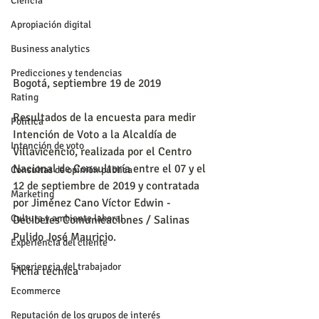
Ciencia
Apropiación digital
Business analytics
Predicciones y tendencias
Bogotá, septiembre 19 de 2019
Rating
Resultados de la encuesta para medir 
Política
Intención de Voto a la Alcaldía de 
Intención de voto
Villavicencio, realizada por el Centro 
Nacional de Consultoría entre el 07 y el 
Consultas de opinión pública
12 de septiembre de 2019 y contratada 
Marketing
por Jiménez Cano Víctor Edwin - 
Cultura y ambiente laboral
Decibeles Comunicaciones / Salinas 
Pulido José Mauricio.
Experiencia del cliente
Experiencia del trabajador
Ficha técnica
Ecommerce
Reputación de los grupos de interés