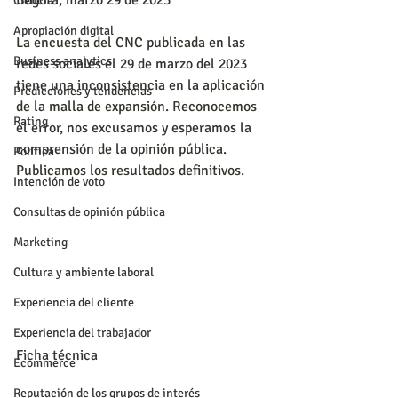
Bogotá, marzo 29 de 2023
Ciencia
Apropiación digital
La encuesta del CNC publicada en las 
Business analytics
redes sociales el 29 de marzo del 2023 
tiene una inconsistencia en la aplicación 
Predicciones y tendencias
de la malla de expansión. Reconocemos 
Rating
el error, nos excusamos y esperamos la 
comprensión de la opinión pública. 
Política
Publicamos los resultados definitivos.
Intención de voto
Consultas de opinión pública
Marketing
Cultura y ambiente laboral
Experiencia del cliente
Experiencia del trabajador
Ficha técnica
Ecommerce
Reputación de los grupos de interés