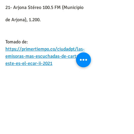
21- Arjona Stéreo 100.5 FM (Municipio 
de Arjona), 1.200.
Tomado de: 
https://primertiempo.co/ciudadpt/las-
emisoras-mas-escuchadas-de-cartagena-
este-es-el-ecar-ii-2021
Entradas recientes
Ver todo