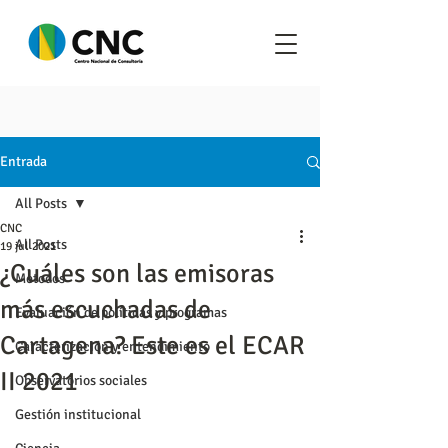
Entrada
All Posts
CNC
All Posts
19 jul 2021
¿Cuáles son las emisoras
Metodos
más escuchadas de
Evaluación de políticas y programas
Cartagena? Este es el ECAR
Caracterización y entendimiento
II 2021
Observatorios sociales
Gestión institucional