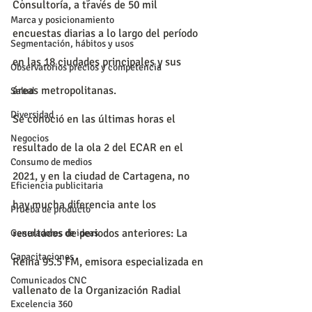
Consultoría, a través de 50 mil 
Marca y posicionamiento
encuestas diarias a lo largo del período 
Segmentación, hábitos y usos
en las 18 ciudades principales y sus 
Observatorios precios y competencia
áreas metropolitanas.
Salud
Diversidad
Se conoció en las últimas horas el 
Negocios
resultado de la ola 2 del ECAR en el 
Consumo de medios
2021, y en la ciudad de Cartagena, no 
Eficiencia publicitaria
hay mucha diferencia ante los 
Prueba de producto
resultados de periodos anteriores: La 
Generadores de ideas
Capacitaciones
Reina 95.5 FM, emisora especializada en 
Comunicados CNC
vallenato de la Organización Radial 
Excelencia 360