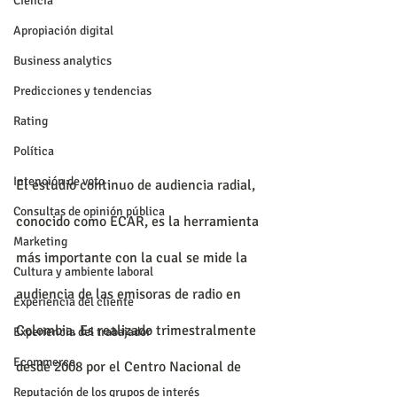
Ciencia
Apropiación digital
Business analytics
Predicciones y tendencias
Rating
Política
Intención de voto
El estudio continuo de audiencia radial, 
Consultas de opinión pública
conocido como ECAR, es la herramienta 
Marketing
más importante con la cual se mide la 
Cultura y ambiente laboral
audiencia de las emisoras de radio en 
Experiencia del cliente
Colombia. Es realizado trimestralmente 
Experiencia del trabajador
Ecommerce
desde 2008 por el Centro Nacional de 
Reputación de los grupos de interés