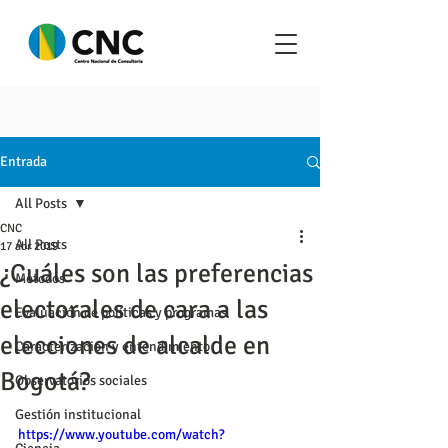
Entrada
All Posts
CNC
All Posts
17 abr 2019
¿Cuáles son las preferencias
Metodos
electorales de cara a las
Evaluación de políticas y programas
elecciones de alcalde en
Caracterización y entendimiento
Bogotá?
Observatorios sociales
Gestión institucional
https://www.youtube.com/watch?