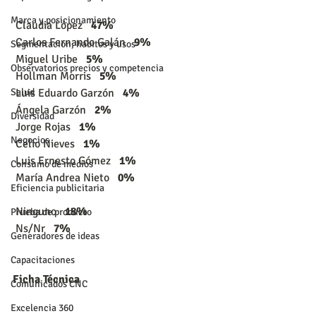
Marca y posicionamiento
 Claudia López  
 47%
 Carlos Fernando Galán  
 9%
Segmentación, hábitos y usos
 Miguel Uribe   
5%
Observatorios precios y competencia
 Hollman Morris   
5%
 Luis Eduardo Garzón   
4%
Salud
 Ángela Garzón  
 2%
Diversidad
 Jorge Rojas   
1%
Negocios
 Celio Nieves   
1%
 Luis Ernesto Gómez   
1%
Consumo de medios
 María Andrea Nieto   
0%
Eficiencia publicitaria
 Ninguno   
18%
Prueba de producto
 Ns/Nr   
7%
Generadores de ideas
Capacitaciones
Ficha Técnica
Comunicados CNC
Excelencia 360