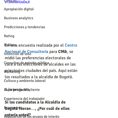
Ciencia
v=3mndVUoDxJI
Apropiación digital
Business analytics
Predicciones y tendencias
Rating
En una encuesta realizada por el 
Centro 
Política
Nacional de Consultoría
 para 
CM&
, se 
Intención de voto
midió las preferencias electorales de 
Consultas de opinión pública
cara a las elecciones de alcaldes en las 
principales ciudades del país. Aquí están 
Marketing
los resultados a la alcaldía de Bogotá.
Cultura y ambiente laboral
A la pregunta,
Experiencia del cliente
Experiencia del trabajador
Si los candidatos a la Alcaldía de 
Ecommerce
Bogotá fueran…, ¿Por cuál de ellos 
votaría usted?
Reputación de los grupos de interés