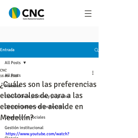
Entrada
All Posts
CNC
All Posts
16 abr 2019
¿Cuáles son las preferencias
Metodos
electorales de cara a las
Evaluación de políticas y programas
elecciones de alcalde en
Caracterización y entendimiento
Medellín?
Observatorios sociales
Gestión institucional
https://www.youtube.com/watch?