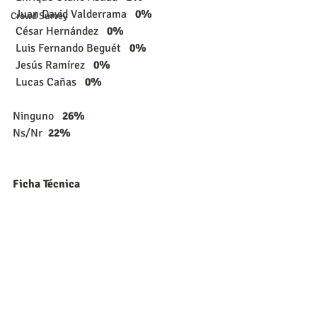
 Juan David Valderrama   
0%
Crowd Survey
 César Hernández   
0%
 Luis Fernando Beguét   
0%
 Jesús Ramírez   
0%
 Lucas Cañas   
0%
Ninguno   
26%
Ns/Nr  
22%
Ficha Técnica