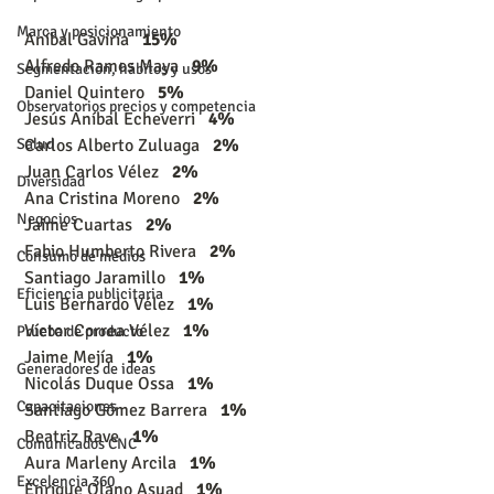
Marca y posicionamiento
 Aníbal Gaviria   
15%
 Alfredo Ramos Maya   
9%
Segmentación, hábitos y usos
 Daniel Quintero   
5%
Observatorios precios y competencia
 Jesús Aníbal Echeverri   
4%
 Carlos Alberto Zuluaga   
2%
Salud
 Juan Carlos Vélez   
2%
Diversidad
 Ana Cristina Moreno   
2%
Negocios
 Jaime Cuartas   
2%
 Fabio Humberto Rivera   
2%
Consumo de medios
 Santiago Jaramillo   
1%
Eficiencia publicitaria
 Luis Bernardo Vélez   
1%
 Víctor Correa Vélez   
1%
Prueba de producto
 Jaime Mejía   
1%
Generadores de ideas
 Nicolás Duque Ossa   
1%
Capacitaciones
 Santiago Gómez Barrera   
1%
 Beatriz Rave   
1%
Comunicados CNC
 Aura Marleny Arcila   
1%
Excelencia 360
 Enrique Olano Asuad   
1%