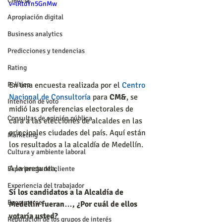
Ciencia
v=lRtdYn5GnMw
Apropiación digital
Business analytics
Predicciones y tendencias
Rating
En una encuesta realizada por el 
Centro 
Política
Nacional de Consultoría
 para 
CM&
, se 
Intención de voto
midió las preferencias electorales de 
Consultas de opinión pública
cara a las elecciones de alcaldes en las 
principales ciudades del país. Aquí están 
Marketing
los resultados a la alcaldía de Medellín.
Cultura y ambiente laboral
A la pregunta,
Experiencia del cliente
Experiencia del trabajador
Si los candidatos a la Alcaldía de 
Ecommerce
Medellín fueran…, ¿Por cuál de ellos 
votaría usted?
Reputación de los grupos de interés