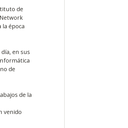
tituto de 
 Network 
 la época 
 día, en sus 
informática 
eno de 
abajos de la 
 
n venido 