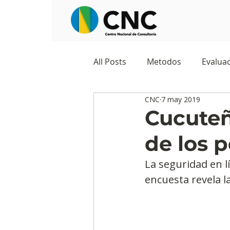
All Posts
Metodos
Evaluac
CNC
7 may 2019
Observatorios sociales
G
Cucuteñ
de los p
Predicciones y tendencias
La seguridad en l
encuesta revela l
Marketing
Cultura y ambi
Ecommerce
Reputación d