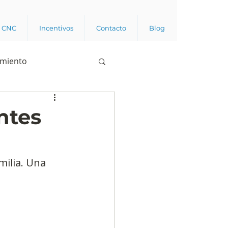
a CNC
Incentivos
Contacto
Blog
imiento
Business analytics
ntes
de opinión pública
ilia. Una 
.
l trabajador