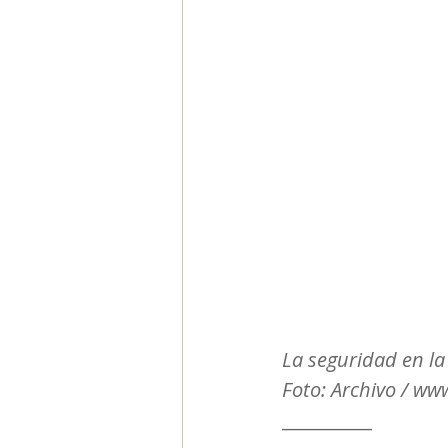
Segmentación, hábitos y usos
Negocios
Consumo de m
Generadores de ideas
Ca
La seguridad en la
Foto: Archivo / ww
__________