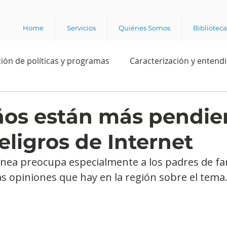
Home
Servicios
Quiénes Somos
Bibliotec
ión de políticas y programas
Caracterización y entend
estión institucional
Ciencia
Apropiación digital
os están más pendie
eligros de Internet
Rating
Política
Intención de voto
Consultas 
ínea preocupa especialmente a los padres de fam
as opiniones que hay en la región sobre el tema
ente laboral
Experiencia del cliente
Experiencia de
e los grupos de interés
Marca y posicionamiento