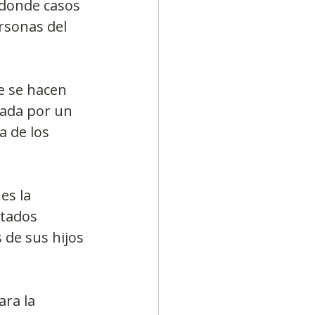
 donde casos 
rsonas del 
e se hacen 
yada por un 
 de los 
es la 
tados 
 de sus hijos 
ra la 