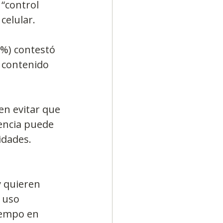
 “control 
celular.
%) contestó 
 contenido 
en evitar que 
encia puede 
idades.
 quieren 
 uso 
iempo en 