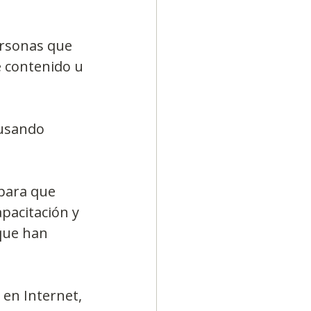
ersonas que 
e contenido u 
 usando 
para que 
pacitación y 
que han 
en Internet, 