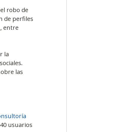
 el robo de 
 de perfiles 
 entre 
 la 
ociales. 
obre las 
onsultoría
40 usuarios 