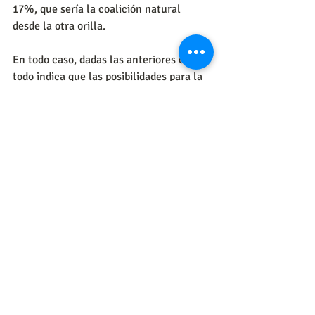
17%, que sería la coalición natural 
desde la otra orilla.
En todo caso, dadas las anteriores cifras, 
todo indica que las posibilidades para la 
gobernación de Boyacá, a siete meses de 
las elecciones, están abiertas para 
cualquier nombre y para cualquier tipo 
de coalición que pueda surgir.
El hecho de que nadie supere el 5% de 
la intención de voto demuestra que 
hasta el momento ningún nombre por sí 
solo descuella para marcar diferencias, 
luego el asunto está por definirse y 
dependerá de muchos factores que 
todavía no están ensamblados para el 
éxito de octubre.