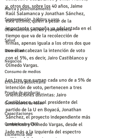
y, otros dos, sobre los 40 años, Jaime 
Marca y posicionamiento
Raúl Salamanca y Jonathan Sánchez, 
Segmentación, hábitos y usos
este último, quien a pesar de la 
importante campaña ya adelantada en el 
Observatorios precios y competencia
tiempo que va de la recolección de 
Salud
firmas, apenas iguala a los otros dos que 
con él encabezan la intención de voto 
Diversidad
con el 5%, es decir, Jairo Castiblanco y 
Negocios
Olmedo Vargas.
Consumo de medios
Los tres que suman cada uno de a 5% de 
Eficiencia publicitaria
intención de voto, pertenecen a tres 
Prueba de producto
orientaciones distintas: Jairo 
Castiblanco, actual presidente del 
Generadores de ideas
partido de la U en Boyacá, Jonathan 
Capacitaciones
Sánchez, el proyecto independiente más 
Comunicados CNC
ambicioso y Olmedo Vargas, desde el 
lado más a la izquierda del espectro 
Excelencia 360