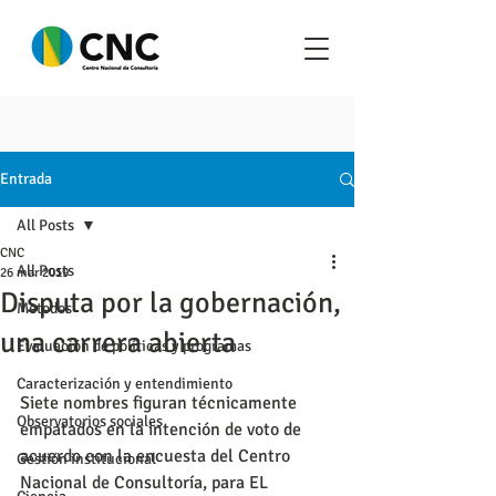
Entrada
All Posts
CNC
All Posts
26 mar 2019
Disputa por la gobernación,
Metodos
una carrera abierta
Evaluación de políticas y programas
Caracterización y entendimiento
Siete nombres figuran técnicamente 
Observatorios sociales
empatados en la intención de voto de 
acuerdo con la encuesta del Centro 
Gestión institucional
Nacional de Consultoría, para EL 