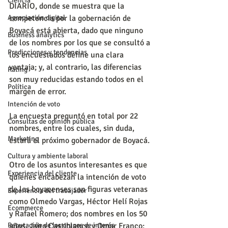
Ciencia
DIARIO, donde se muestra que la 
Apropiación digital
competencia por la gobernación de 
Boyacá está abierta, dado que ninguno 
Business analytics
de los nombres por los que se consultó a 
Predicciones y tendencias
los encuestados define una clara 
ventaja; y, al contrario, las diferencias 
Rating
son muy reducidas estando todos en el 
Política
margen de error.
Intención de voto
La encuesta preguntó en total por 22 
Consultas de opinión pública
nombres, entre los cuales, sin duda, 
Marketing
estará el próximo gobernador de Boyacá.
Cultura y ambiente laboral
Otro de los asuntos interesantes es que 
Experiencia del cliente
quienes encabezan la intención de voto 
de los boyacenses son figuras veteranas 
Experiencia del trabajador
como Olmedo Vargas, Héctor Helí Rojas 
Ecommerce
y Rafael Romero; dos nombres en los 50 
Reputación de los grupos de interés
años, Jairo Castiblanco y Omar Franco; 